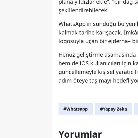
plana yıldızlar ekle", "bir dağ 
şekillendirebilecek.
WhatsApp’ın sunduğu bu yenili
kalmak tarihe karışacak. İmk
logosuyla uçan bir ejderha– b
Henüz geliştirme aşamasında 
hem de iOS kullanıcıları içi
güncellemeyle kişisel yaratıcıl
adım öteye taşımayı hedefliyor
#Whatsapp
#Yapay Zeka
Yorumlar