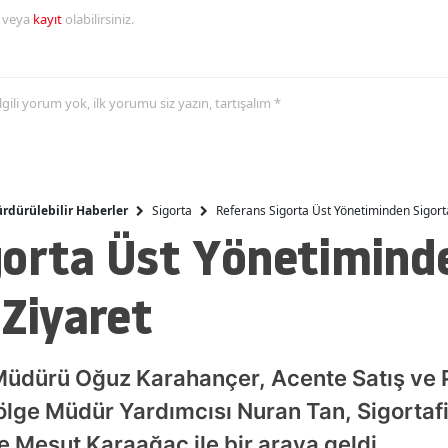
r veya
kayıt
olabilirsiniz.
Malatya
Manisa
 ilgili yorum yok, ilk yorumu siz yazın, tartışalım *
Kahramanmaraş
Mardin
Muğla
Sigorta
Referans Sigorta Üst Yönetiminden Sigorta
rdürülebilir Haberler
gorta Üst Yönetimind
Muş
Nevşehir
 Ziyaret
Niğde
Ordu
Müdürü Oğuz Karahançer, Acente Satış ve 
Rize
lge Müdür Yardımcısı Nuran Tan, Sigortafi'
Sakarya
e Mesut Karaağaç ile bir araya geldi.