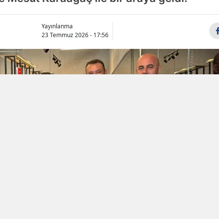
Samsun
Yayınlanma
23 Temmuz 2026 - 17:56
Siirt
Sinop
Sivas
Tekirdağ
Tokat
Trabzon
Tunceli
Şanlıurfa
Uşak
Van