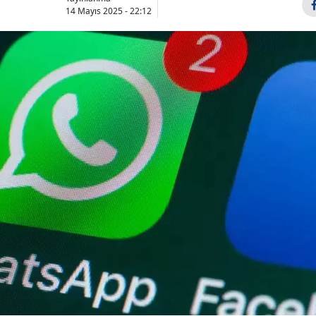
14 Mayıs 2025 - 22:12
Bilecik
Bingöl
Bitlis
Bolu
Burdur
Bursa
Çanakkale
Çankırı
Çorum
Denizli
Diyarbakır