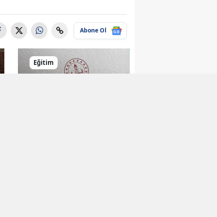
Abone Ol
Eğitim
Öğrenciler için Yeni
Akademik Dergi
Yayın Hayatına
Girdi
Eğitim