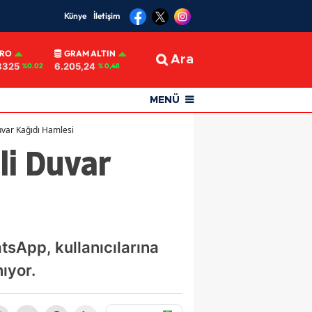
Künye
İletişim
URO
GRAM ALTIN
Ara
8325
6.205,24
%0.02
% 0,48
MENÜ
var Kağıdı Hamlesi
i Duvar
tsApp, kullanıcılarına
ıyor.