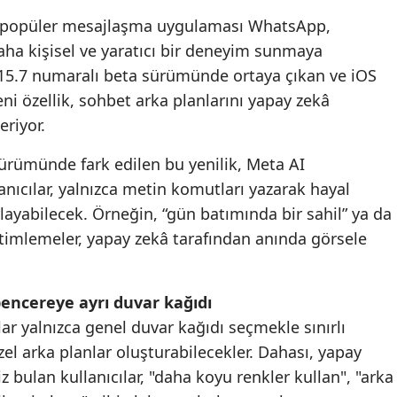
Edirne
len popüler mesajlaşma uygulaması WhatsApp,
daha kişisel ve yaratıcı bir deneyim sunmaya
Elazığ
5.15.7 numaralı beta sürümünde ortaya çıkan ve iOS
Erzincan
ni özellik, sohbet arka planlarını yapay zekâ
riyor.
Erzurum
ürümünde fark edilen bu yenilik, Meta AI
Eskişehir
anıcılar, yalnızca metin komutları yazarak hayal
Gaziantep
arlayabilecek. Örneğin, “gün batımında bir sahil” ya da
etimlemeler, yapay zekâ tarafından anında görsele
Giresun
Gümüşhane
encereye ayrı duvar kağıdı
Hakkari
cılar yalnızca genel duvar kağıdı seçmekle sınırlı
Hatay
el arka planlar oluşturabilecekler. Dahası, yapay
z bulan kullanıcılar, "daha koyu renkler kullan", "arka
Isparta