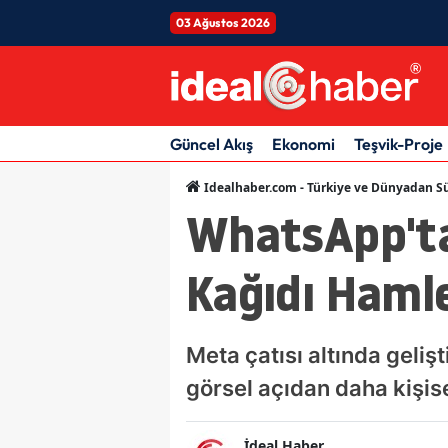
03 Ağustos 2026
Güncel Akış
Ekonomi
Teşvik-Proje
Idealhaber.com - Türkiye ve Dünyadan Sü
WhatsApp'ta
Kağıdı Haml
Meta çatısı altında geli
görsel açıdan daha kişis
İdeal Haber