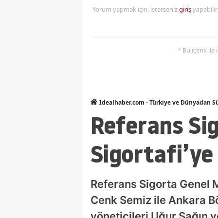
Yorum yapmak için, isterseniz
giriş
yapabili
* Bu içerik ile
Idealhaber.com - Türkiye ve Dünyadan Sü
Referans Si
Sigortafi’ye
Referans Sigorta Genel 
Cenk Semiz ile Ankara Bö
yöneticileri Uğur Sağın v