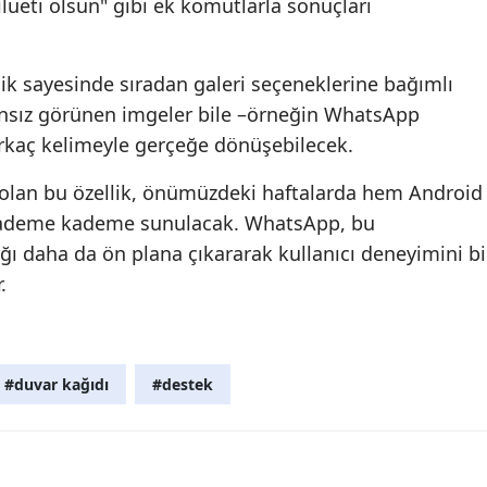
silueti olsun" gibi ek komutlarla sonuçları
Mersin
İstanbul
k sayesinde sıradan galeri seçeneklerine bağımlı
ânsız görünen imgeler bile –örneğin WhatsApp
İzmir
irkaç kelimeyle gerçeğe dönüşebilecek.
Kars
olan bu özellik, önümüzdeki haftalarda hem Android
Kastamonu
n kademe kademe sunulacak. WhatsApp, bu
ığı daha da ön plana çıkararak kullanıcı deneyimini bi
Kayseri
.
Kırklareli
Kırşehir
#duvar kağıdı
#destek
Kocaeli
Konya
Kütahya