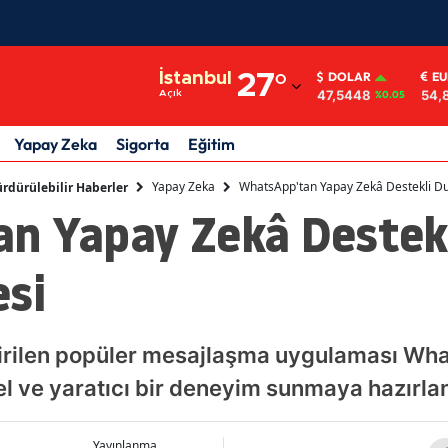
Adana
İstanbul
27
°
DOLAR
E
47,5448
54,
Açık
%0.05
Adıyaman
Afyonkarahisar
Yapay Zeka
Sigorta
Eğitim
Ağrı
Yapay Zeka
WhatsApp'tan Yapay Zekâ Destekli Du
rdürülebilir Haberler
n Yapay Zekâ Destekl
Amasya
Ankara
esi
Antalya
Artvin
ştirilen popüler mesajlaşma uygulaması Wha
el ve yaratıcı bir deneyim sunmaya hazırlan
Aydın
Balıkesir
Yayınlanma