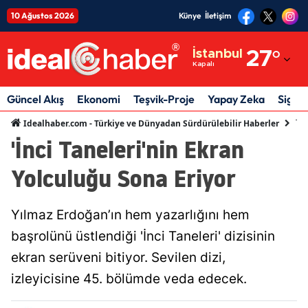
10 Ağustos 2026
Künye
İletişim
Adana
İstanbul
27
°
Kapalı
Adıyaman
Afyonkarahisar
Güncel Akış
Ekonomi
Teşvik-Proje
Yapay Zeka
Sigor
Teş
Idealhaber.com - Türkiye ve Dünyadan Sürdürülebilir Haberler
Ağrı
'İnci Taneleri'nin Ekran
Amasya
Yolculuğu Sona Eriyor
Ankara
Antalya
Yılmaz Erdoğan’ın hem yazarlığını hem
başrolünü üstlendiği 'İnci Taneleri' dizisinin
Artvin
ekran serüveni bitiyor. Sevilen dizi,
Aydın
izleyicisine 45. bölümde veda edecek.
Balıkesir