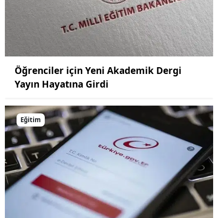
Yozgat
Zonguldak
Aksaray
Öğrenciler için Yeni Akademik Dergi
Bayburt
Yayın Hayatına Girdi
Karaman
Kırıkkale
Eğitim
Batman
Şırnak
Bartın
Ardahan
Iğdır