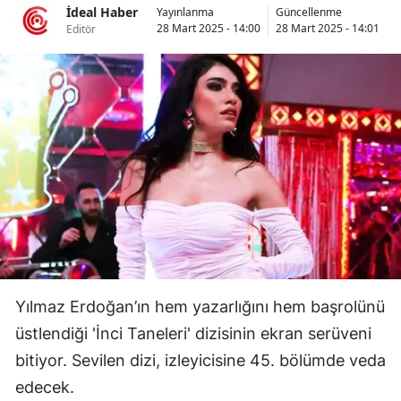
İdeal Haber
Yayınlanma
Güncellenme
Bilecik
28 Mart 2025 - 14:00
28 Mart 2025 - 14:01
Editör
Bingöl
Bitlis
Bolu
Burdur
Bursa
Çanakkale
Çankırı
Yılmaz Erdoğan’ın hem yazarlığını hem başrolünü
Çorum
üstlendiği 'İnci Taneleri' dizisinin ekran serüveni
Denizli
bitiyor. Sevilen dizi, izleyicisine 45. bölümde veda
edecek.
Diyarbakır