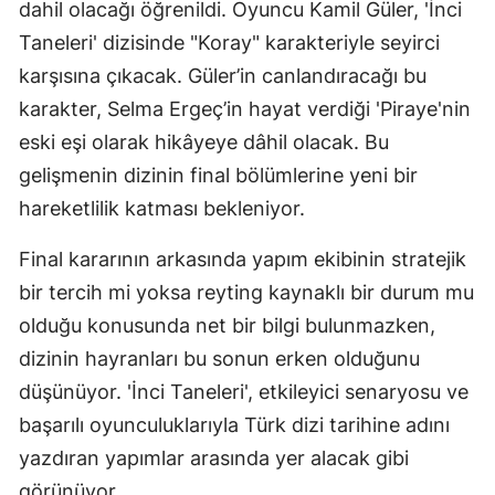
dahil olacağı öğrenildi. Oyuncu Kamil Güler, 'İnci
Malatya
Taneleri' dizisinde "Koray" karakteriyle seyirci
karşısına çıkacak. Güler’in canlandıracağı bu
Manisa
karakter, Selma Ergeç’in hayat verdiği 'Piraye'nin
Kahramanmaraş
eski eşi olarak hikâyeye dâhil olacak. Bu
Mardin
gelişmenin dizinin final bölümlerine yeni bir
hareketlilik katması bekleniyor.
Muğla
Final kararının arkasında yapım ekibinin stratejik
Muş
bir tercih mi yoksa reyting kaynaklı bir durum mu
Nevşehir
olduğu konusunda net bir bilgi bulunmazken,
Niğde
dizinin hayranları bu sonun erken olduğunu
düşünüyor. 'İnci Taneleri', etkileyici senaryosu ve
Ordu
başarılı oyunculuklarıyla Türk dizi tarihine adını
Rize
yazdıran yapımlar arasında yer alacak gibi
Sakarya
görünüyor.