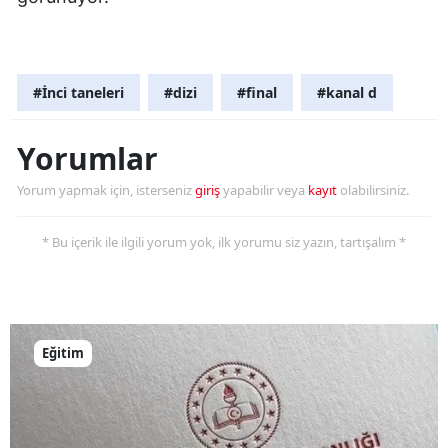
Samsun
Siirt
#İnci taneleri
#dizi
#final
#kanal d
Sinop
Yorumlar
Sivas
Yorum yapmak için, isterseniz
giriş
yapabilir veya
kayıt
olabilirsiniz.
Tekirdağ
Tokat
* Bu içerik ile ilgili yorum yok, ilk yorumu siz yazın, tartışalım *
Trabzon
Tunceli
Eğitim
Şanlıurfa
Uşak
Van