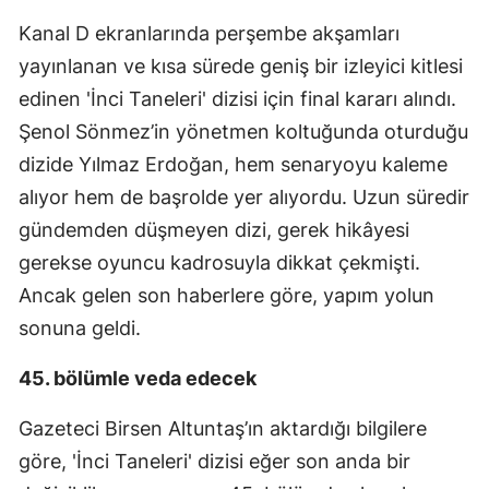
Edirne
Kanal D ekranlarında perşembe akşamları
yayınlanan ve kısa sürede geniş bir izleyici kitlesi
Elazığ
edinen 'İnci Taneleri' dizisi için final kararı alındı.
Erzincan
Şenol Sönmez’in yönetmen koltuğunda oturduğu
Erzurum
dizide Yılmaz Erdoğan, hem senaryoyu kaleme
alıyor hem de başrolde yer alıyordu. Uzun süredir
Eskişehir
gündemden düşmeyen dizi, gerek hikâyesi
Gaziantep
gerekse oyuncu kadrosuyla dikkat çekmişti.
Ancak gelen son haberlere göre, yapım yolun
Giresun
sonuna geldi.
Gümüşhane
45. bölümle veda edecek
Hakkari
Gazeteci Birsen Altuntaş’ın aktardığı bilgilere
Hatay
göre, 'İnci Taneleri' dizisi eğer son anda bir
Isparta