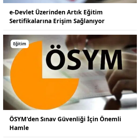
e-Devlet Üzerinden Artık Eğitim
Yalova
Sertifikalarına Erişim Sağlanıyor
Karabük
Kilis
Eğitim
Osmaniye
Düzce
ÖSYM'den Sınav Güvenliği İçin Önemli
Hamle