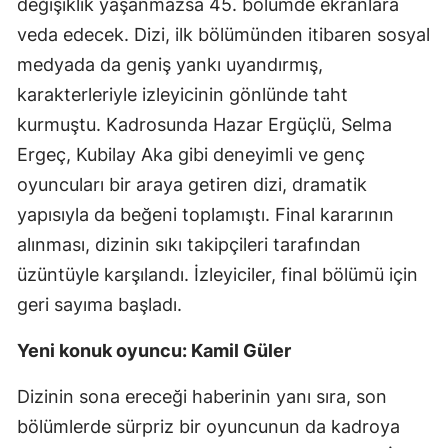
değişiklik yaşanmazsa 45. bölümde ekranlara
Mersin
veda edecek. Dizi, ilk bölümünden itibaren sosyal
medyada da geniş yankı uyandırmış,
İstanbul
karakterleriyle izleyicinin gönlünde taht
İzmir
kurmuştu. Kadrosunda Hazar Ergüçlü, Selma
Kars
Ergeç, Kubilay Aka gibi deneyimli ve genç
oyuncuları bir araya getiren dizi, dramatik
Kastamonu
yapısıyla da beğeni toplamıştı. Final kararının
Kayseri
alınması, dizinin sıkı takipçileri tarafından
üzüntüyle karşılandı. İzleyiciler, final bölümü için
Kırklareli
geri sayıma başladı.
Kırşehir
Yeni konuk oyuncu: Kamil Güler
Kocaeli
Dizinin sona ereceği haberinin yanı sıra, son
Konya
bölümlerde sürpriz bir oyuncunun da kadroya
Kütahya