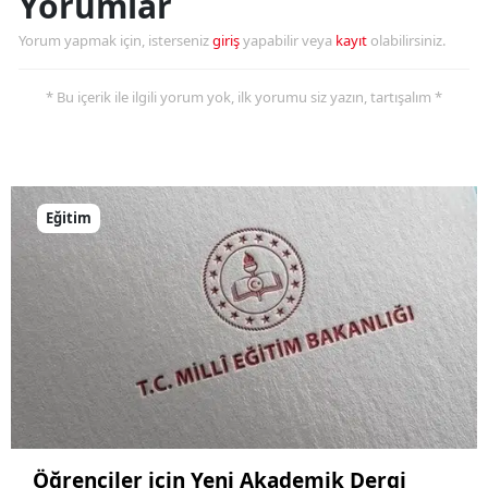
Yorumlar
Samsun
Yorum yapmak için, isterseniz
giriş
yapabilir veya
kayıt
olabilirsiniz.
Siirt
* Bu içerik ile ilgili yorum yok, ilk yorumu siz yazın, tartışalım *
Sinop
Sivas
Tekirdağ
Eğitim
Tokat
Trabzon
Tunceli
Şanlıurfa
Uşak
Öğrenciler için Yeni Akademik Dergi
Van