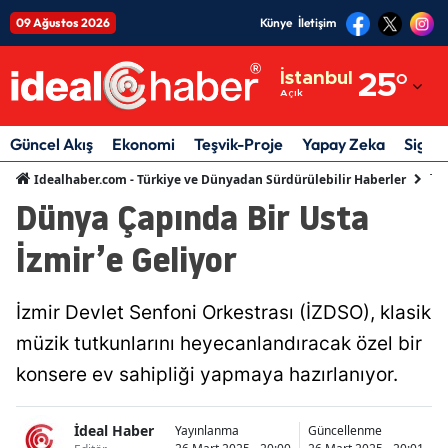
09 Ağustos 2026
Künye
İletişim
Adana
İstanbul
25
°
Açık
Adıyaman
Afyonkarahisar
Güncel Akış
Ekonomi
Teşvik-Proje
Yapay Zeka
Sigor
Teş
Idealhaber.com - Türkiye ve Dünyadan Sürdürülebilir Haberler
Ağrı
Dünya Çapında Bir Usta
Amasya
İzmir’e Geliyor
Ankara
Antalya
İzmir Devlet Senfoni Orkestrası (İZDSO), klasik
müzik tutkunlarını heyecanlandıracak özel bir
Artvin
konsere ev sahipliği yapmaya hazırlanıyor.
Aydın
Balıkesir
İdeal Haber
Yayınlanma
Güncellenme