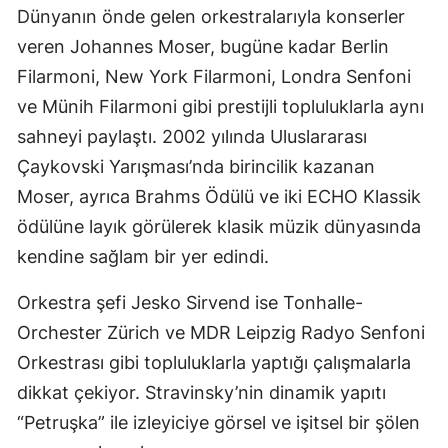
Dünyanın önde gelen orkestralarıyla konserler
Mersin
veren Johannes Moser, bugüne kadar Berlin
İstanbul
Filarmoni, New York Filarmoni, Londra Senfoni
ve Münih Filarmoni gibi prestijli topluluklarla aynı
İzmir
sahneyi paylaştı. 2002 yılında Uluslararası
Kars
Çaykovski Yarışması’nda birincilik kazanan
Kastamonu
Moser, ayrıca Brahms Ödülü ve iki ECHO Klassik
ödülüne layık görülerek klasik müzik dünyasında
Kayseri
kendine sağlam bir yer edindi.
Kırklareli
Orkestra şefi Jesko Sirvend ise Tonhalle-
Kırşehir
Orchester Zürich ve MDR Leipzig Radyo Senfoni
Kocaeli
Orkestrası gibi topluluklarla yaptığı çalışmalarla
dikkat çekiyor. Stravinsky’nin dinamik yapıtı
Konya
“Petruşka” ile izleyiciye görsel ve işitsel bir şölen
Kütahya