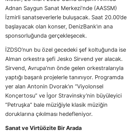
Edirne
Adnan Saygun Sanat Merkezi'nde (AASSM)
İzmirli sanatseverlerle buluşacak. Saat 20.00’de
Elazığ
başlayacak olan konser, DenizBank’ın ana
Erzincan
sponsorluğunda gerçekleşecek.
Erzurum
İZDSO’nun bu özel gecedeki şef koltuğunda ise
Eskişehir
Alman orkestra şefi Jesko Sirvend yer alacak.
Sirvend, Avrupa'nın önde gelen orkestralarıyla
Gaziantep
yaptığı başarılı projelerle tanınıyor. Programda
Giresun
yer alan Antonin Dvorak’ın “Viyolonsel
Konçertosu” ve İgor Stravinsky’nin büyüleyici
Gümüşhane
“Petruşka” bale müziğiyle klasik müziğin
Hakkari
doruklarına çıkılması hedefleniyor.
Hatay
Sanat ve Virtüözite Bir Arada
Isparta