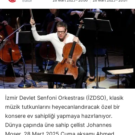
26 Mart 2025 - 20:00
26 Mart 2025 - 20:01
Editör
Bilecik
Bingöl
Bitlis
Bolu
Burdur
Bursa
Çanakkale
Çankırı
İzmir Devlet Senfoni Orkestrası (İZDSO), klasik
Çorum
müzik tutkunlarını heyecanlandıracak özel bir
konsere ev sahipliği yapmaya hazırlanıyor.
Denizli
Dünya çapında üne sahip çellist Johannes
Diyarbakır
Moser, 28 Mart 2025 Cuma akşamı Ahmed