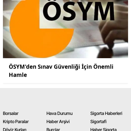
Yalova
Karabük
Kilis
Osmaniye
Düzce
ÖSYM'den Sınav Güvenliği İçin Önemli
Hamle
Borsalar
Hava Durumu
Sigorta Haberleri
Kripto Paralar
Haber Arşivi
Sigortafi
Döviz Kurları
Burçlar
Haber Sigorta