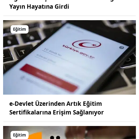
Yayın Hayatına Girdi
Yozgat
Zonguldak
Eğitim
Aksaray
Bayburt
Karaman
Kırıkkale
Batman
Şırnak
e-Devlet Üzerinden Artık Eğitim
Sertifikalarına Erişim Sağlanıyor
Bartın
Ardahan
Eğitim
Iğdır