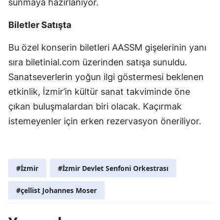
sunmaya hazırlanıyor.
Malatya
Biletler Satışta
Manisa
Bu özel konserin biletleri AASSM gişelerinin yanı
Kahramanmaraş
sıra biletinial.com üzerinden satışa sunuldu.
Mardin
Sanatseverlerin yoğun ilgi göstermesi beklenen
etkinlik, İzmir’in kültür sanat takviminde öne
Muğla
çıkan buluşmalardan biri olacak. Kaçırmak
Muş
istemeyenler için erken rezervasyon öneriliyor.
Nevşehir
Niğde
#İzmir
#İzmir Devlet Senfoni Orkestrası
Ordu
#çellist Johannes Moser
Rize
Sakarya