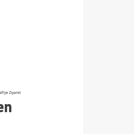
fi’ye Ziyaret
en