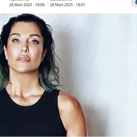
28 Mart 2025 - 18:00
28 Mart 2025 - 18:01
Bilecik
Bingöl
Bitlis
Bolu
Burdur
Bursa
Çanakkale
Çankırı
Çorum
Denizli
Diyarbakır