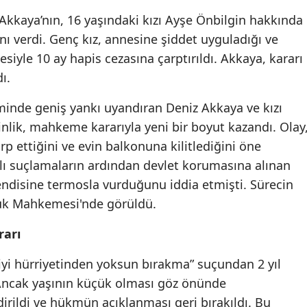
Edirne
kkaya’nın, 16 yaşındaki kızı Ayşe Önbilgin hakkında
ı verdi. Genç kız, annesine şiddet uyguladığı ve
Elazığ
siyle 10 ay hapis cezasına çarptırıldı. Akkaya, kararı
Erzincan
ı.
Erzurum
inde geniş yankı uyandıran Deniz Akkaya ve kızı
nlik, mahkeme kararıyla yeni bir boyut kazandı. Olay
Eskişehir
rp ettiğini ve evin balkonuna kilitlediğini öne
Gaziantep
klı suçlamaların ardından devlet korumasına alınan
endisine termosla vurduğunu iddia etmişti. Sürecin
Giresun
uk Mahkemesi'nde görüldü.
Gümüşhane
rarı
Hakkari
iyi hürriyetinden yoksun bırakma” suçundan 2 yıl
Hatay
Ancak yaşının küçük olması göz önünde
Isparta
irildi ve hükmün açıklanması geri bırakıldı. Bu