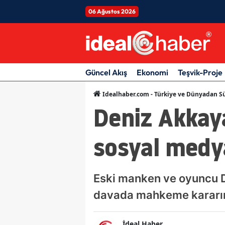
06 Ağustos 2026
Güncel Akış
Ekonomi
Teşvik-Proje
Idealhaber.com - Türkiye ve Dünyadan Sü
Deniz Akkaya
sosyal medy
Eski manken ve oyuncu De
davada mahkeme kararın
İdeal Haber