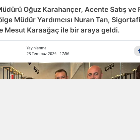
Müdürü Oğuz Karahançer, Acente Satış ve 
Samsun
lge Müdür Yardımcısı Nuran Tan, Sigortafi'
Siirt
e Mesut Karaağaç ile bir araya geldi.
Sinop
Yayınlanma
Sivas
23 Temmuz 2026 - 17:56
Tekirdağ
Tokat
Trabzon
Tunceli
Şanlıurfa
Uşak
Van