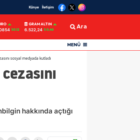
Künye
İletişim
URO
GRAM ALTIN
Ara
,0854
6.522,24
%0.12
% 0,40
MENÜ
ezasını sosyal medyada kutladı
 cezasını
bilgin hakkında açtığı