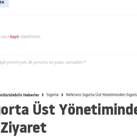
za
Malatya
Manisa
Kahramanmaraş
r veya
kayıt
olabilirsiniz.
Mardin
Muğla
 ilgili yorum yok, ilk yorumu siz yazın, tartışalım *
Muş
Nevşehir
Sigorta
Referans Sigorta Üst Yönetiminden Sigorta
rdürülebilir Haberler
Niğde
gorta Üst Yönetimind
Ordu
 Ziyaret
Rize
Sakarya