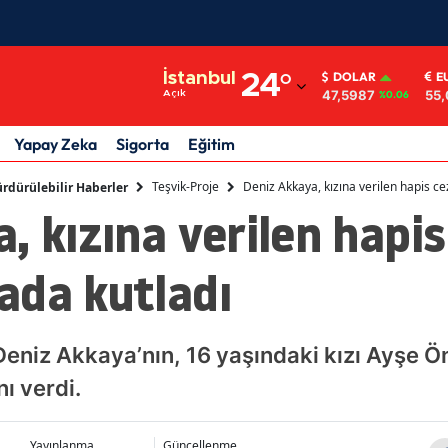
Adana
İstanbul
24
°
DOLAR
E
47,5987
55
Açık
%0.06
Adıyaman
Afyonkarahisar
Yapay Zeka
Sigorta
Eğitim
Ağrı
Teşvik-Proje
Deniz Akkaya, kızına verilen hapis c
rdürülebilir Haberler
, kızına verilen hapis
Amasya
Ankara
ada kutladı
Antalya
Artvin
niz Akkaya’nın, 16 yaşındaki kızı Ayşe Ön
ı verdi.
Aydın
Balıkesir
Yayınlanma
Güncellenme