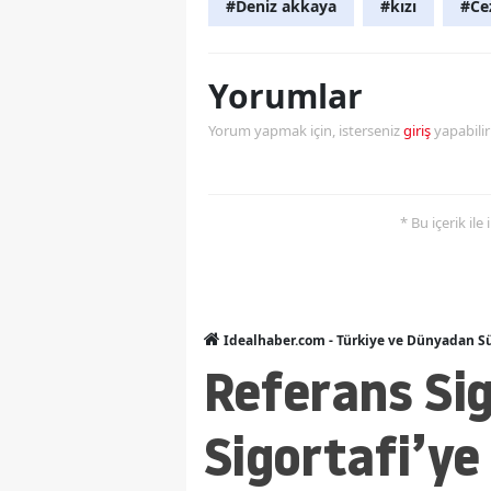
#Deniz akkaya
#kızı
#Ce
Yorumlar
Yorum yapmak için, isterseniz
giriş
yapabili
* Bu içerik ile
Idealhaber.com - Türkiye ve Dünyadan Sü
Referans Si
Sigortafi’ye