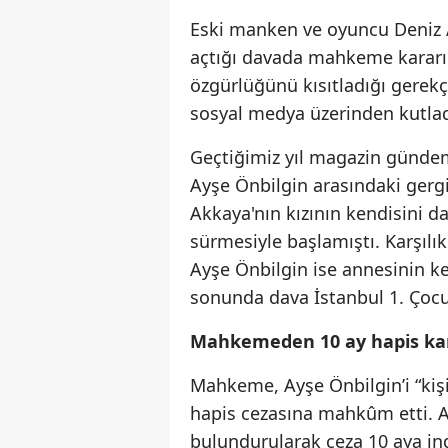
Eski manken ve oyuncu Deniz A
açtığı davada mahkeme kararın
özgürlüğünü kısıtladığı gerekçe
sosyal medya üzerinden kutlad
Geçtiğimiz yıl magazin gündem
Ayşe Önbilgin arasındaki gergi
Akkaya'nın kızının kendisini da
sürmesiyle başlamıştı. Karşılı
Ayşe Önbilgin ise annesinin k
sonunda dava İstanbul 1. Çoc
Mahkemeden 10 ay hapis ka
Mahkeme, Ayşe Önbilgin’i “kiş
hapis cezasına mahkûm etti. 
bulundurularak ceza 10 aya ind