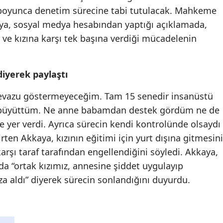
ıl boyunca denetim sürecine tabi tutulacak. Mahkeme
Mersin
ya, sosyal medya hesabından yaptığı açıklamada,
İstanbul
i ve kızına karşı tek başına verdiği mücadelenin
İzmir
iyerek paylaştı
Kars
Tevazu göstermeyeceğim. Tam 15 senedir insanüstü
Kastamonu
a büyüttüm. Ne anne babamdan destek gördüm ne de
Kayseri
e yer verdi. Ayrıca sürecin kendi kontrolünde olsaydı
Kırklareli
ten Akkaya, kızının eğitimi için yurt dışına gitmesini
arşı taraf tarafından engellendiğini söyledi. Akkaya,
Kırşehir
da “ortak kızımız, annesine şiddet uygulayıp
Kocaeli
za aldı” diyerek sürecin sonlandığını duyurdu.
Konya
Kütahya