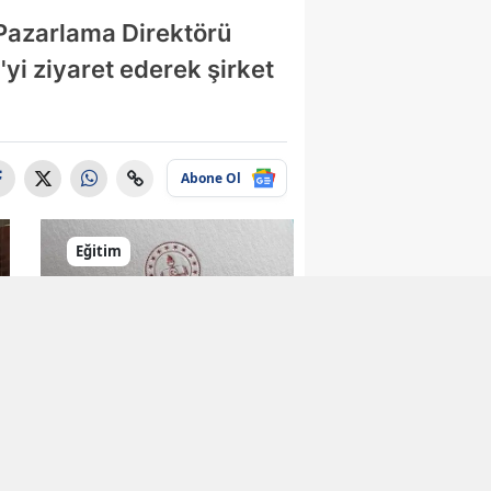
Pazarlama Direktörü
yi ziyaret ederek şirket
Abone Ol
Eğitim
Öğrenciler için Yeni
Akademik Dergi
Yayın Hayatına
Girdi