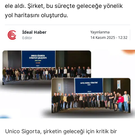
ele aldı. Şirket, bu süreçte geleceğe yönelik
Bilecik
yol haritasını oluşturdu.
Bingöl
Bitlis
İdeal Haber
Yayınlanma
14 Kasım 2025 - 12:32
Editör
Bolu
Burdur
Bursa
Çanakkale
Çankırı
Çorum
Denizli
Diyarbakır
Unico Sigorta, şirketin geleceği için kritik bir