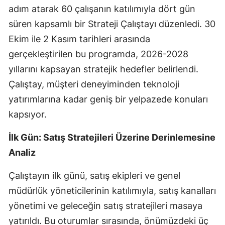
adım atarak 60 çalışanın katılımıyla dört gün
Edirne
süren kapsamlı bir Strateji Çalıştayı düzenledi. 30
Elazığ
Ekim ile 2 Kasım tarihleri arasında
gerçekleştirilen bu programda, 2026-2028
Erzincan
yıllarını kapsayan stratejik hedefler belirlendi.
Erzurum
Çalıştay, müşteri deneyiminden teknoloji
Eskişehir
yatırımlarına kadar geniş bir yelpazede konuları
kapsıyor.
Gaziantep
Giresun
İlk Gün: Satış Stratejileri Üzerine Derinlemesine
Analiz
Gümüşhane
Çalıştayın ilk günü, satış ekipleri ve genel
Hakkari
müdürlük yöneticilerinin katılımıyla, satış kanalları
Hatay
yönetimi ve geleceğin satış stratejileri masaya
Isparta
yatırıldı. Bu oturumlar sırasında, önümüzdeki üç