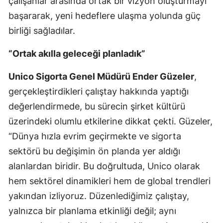
çalışanlar arasında ortak bir vizyon oluşturmayı
başararak, yeni hedeflere ulaşma yolunda güç
Yozgat
birliği sağladılar.
Zonguldak
“Ortak akılla geleceği planladık”
Aksaray
Unico Sigorta Genel Müdürü Ender Güzeler
,
Bayburt
gerçekleştirdikleri çalıştay hakkında yaptığı
Karaman
değerlendirmede, bu sürecin şirket kültürü
Kırıkkale
üzerindeki olumlu etkilerine dikkat çekti. Güzeler,
“Dünya hızla evrim geçirmekte ve sigorta
Batman
sektörü bu değişimin ön planda yer aldığı
Şırnak
alanlardan biridir. Bu doğrultuda, Unico olarak
hem sektörel dinamikleri hem de global trendleri
Bartın
yakından izliyoruz. Düzenlediğimiz çalıştay,
Ardahan
yalnızca bir planlama etkinliği değil; aynı
Iğdır