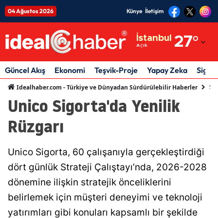
04 Ağustos 2026
Künye
İletişim
Adana
İstanbul
27
°
Açık
Adıyaman
Afyonkarahisar
Güncel Akış
Ekonomi
Teşvik-Proje
Yapay Zeka
Sigor
Sig
Idealhaber.com - Türkiye ve Dünyadan Sürdürülebilir Haberler
Ağrı
Unico Sigorta'da Yenilik
Amasya
Rüzgarı
Ankara
Antalya
Unico Sigorta, 60 çalışanıyla gerçekleştirdiği
dört günlük Strateji Çalıştayı’nda, 2026-2028
Artvin
dönemine ilişkin stratejik önceliklerini
Aydın
belirlemek için müşteri deneyimi ve teknoloji
Balıkesir
yatırımları gibi konuları kapsamlı bir şekilde