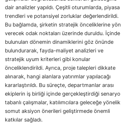
dair analizler yapıldı. Çeşitli oturumlarda, piyasa
Malatya
trendleri ve potansiyel zorluklar değerlendirildi.
Manisa
Bu bağlamda, şirketin stratejik önceliklerine yön
Kahramanmaraş
verecek odak noktaları üzerinde duruldu. İçinde
bulunulan dönemin dinamiklerini göz önünde
Mardin
bulundurarak, fayda-maliyet analizleri ve
Muğla
stratejik uyum kriterleri gibi konular
önceliklendirildi. Ayrıca, proje talepleri dikkate
Muş
alınarak, hangi alanlara yatırımlar yapılacağı
Nevşehir
kararlaştırıldı. Bu süreçte, departmanlar arası
Niğde
ekiplerin iş birliği içinde gerçekleştirdiği senaryo
tabanlı çalışmalar, katılımcılara geleceğe yönelik
Ordu
somut aksiyon önerileri geliştirmede önemli
Rize
katkılar sağladı.
Sakarya