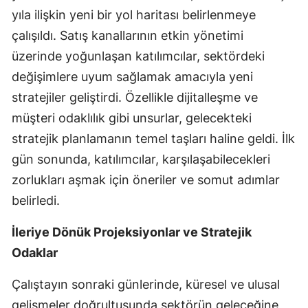
yıla ilişkin yeni bir yol haritası belirlenmeye
Mersin
çalışıldı. Satış kanallarının etkin yönetimi
İstanbul
üzerinde yoğunlaşan katılımcılar, sektördeki
İzmir
değişimlere uyum sağlamak amacıyla yeni
stratejiler geliştirdi. Özellikle dijitalleşme ve
Kars
müşteri odaklılık gibi unsurlar, gelecekteki
Kastamonu
stratejik planlamanın temel taşları haline geldi. İlk
gün sonunda, katılımcılar, karşılaşabilecekleri
Kayseri
zorlukları aşmak için öneriler ve somut adımlar
Kırklareli
belirledi.
Kırşehir
İleriye Dönük Projeksiyonlar ve Stratejik
Kocaeli
Odaklar
Konya
Çalıştayın sonraki günlerinde, küresel ve ulusal
Kütahya
gelişmeler doğrultusunda sektörün geleceğine