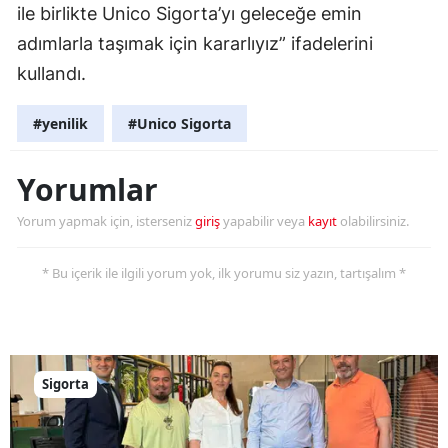
ile birlikte Unico Sigorta’yı geleceğe emin
adımlarla taşımak için kararlıyız” ifadelerini
kullandı.
#yenilik
#Unico Sigorta
Yorumlar
Yorum yapmak için, isterseniz
giriş
yapabilir veya
kayıt
olabilirsiniz.
* Bu içerik ile ilgili yorum yok, ilk yorumu siz yazın, tartışalım *
Sigorta