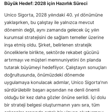
Büyük Hedef: 2028 için Hazırlık Süreci
Samsun
Unico Sigorta, 2028 yılındaki 40. yıl dönümüne
Siirt
yaklaşırken, bu çalıştay ile yalnızca mevcut
Sinop
dönemin değil, aynı zamanda gelecek üç yılın
kurumsal stratejisini de sağlam temeller üzerine
Sivas
inşa etmiş oldu. Şirket, belirlenen stratejik
Tekirdağ
önceliklerle birlikte, sektörde rekabet gücünü
artırmayı ve müşteri memnuniyetini ön planda
Tokat
tutarak büyümeyi hedefliyor. Çalıştayın sonuçları
Trabzon
doğrultusunda, önümüzdeki dönemde
Tunceli
uygulamaya konulacak adımlar, Unico Sigorta'nın
sürdürülebilir başarı açısından ne denli önemli
Şanlıurfa
olduğu bir kez daha gözler önüne serildi. İçi dolu
Uşak
bir strateji belgesi oluşturmanın yanı sıra, tüm
Van