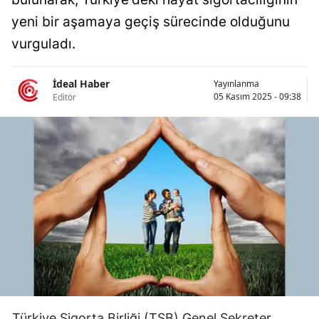
Bilecik
yeni bir aşamaya geçiş sürecinde olduğunu
vurguladı.
Bingöl
Bitlis
İdeal Haber
Yayınlanma
05 Kasım 2025 - 09:38
Editör
Bolu
Burdur
Bursa
Çanakkale
Çankırı
Çorum
Denizli
Diyarbakır
Türkiye Sigorta Birliği (TSB) Genel Sekreter