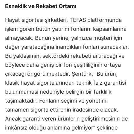
Esneklik ve Rekabet Ortamı
Malatya
Hayat sigortası şirketleri, TEFAS platformunda
Manisa
işlem gören bütün yatırım fonlarını kapsamlarına
Kahramanmaraş
almayacak. Bunun yerine, yalnızca müşteri için
Mardin
değer yaratacağına inandıkları fonları sunacaklar.
Bu yaklaşımın, sektördeki rekabeti artıracağı ve
Muğla
böylece daha geniş bir fon çeşitliliğinin ortaya
Muş
çıkacağı öngörülmektedir. Şentürk, “Bu ürün,
klasik hayat sigortalarından teknik faiz garantisi
Nevşehir
bulunmaması nedeniyle belirgin bir farklılık
Niğde
taşımaktadır. Fonların seçimi ve yönetimi
Ordu
tamamen sigorta ettirenin iradesinde olacak.
Ancak garanti veren ürünlerin geliştirilmesinin de
Rize
imkânsız olduğu anlamına gelmiyor” şeklinde
Sakarya