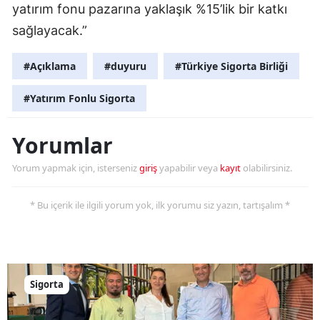
yatırım fonu pazarına yaklaşık %15’lik bir katkı
Yozgat
sağlayacak.”
Zonguldak
#Açıklama
#duyuru
#Türkiye Sigorta Birliği
Aksaray
#Yatırım Fonlu Sigorta
Bayburt
Yorumlar
Karaman
Yorum yapmak için, isterseniz
giriş
yapabilir veya
kayıt
olabilirsiniz.
Kırıkkale
Batman
* Bu içerik ile ilgili yorum yok, ilk yorumu siz yazın, tartışalım *
Şırnak
Bartın
Sigorta
Ardahan
Iğdır