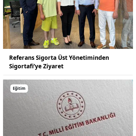
Yalova
Karabük
Kilis
Osmaniye
Referans Sigorta Üst Yönetiminden
Düzce
Sigortafi’ye Ziyaret
Eğitim