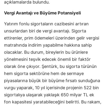
açıklamalarda bulundu.
Samsun
Vergi Avantajı ve Büyüme Potansiyeli
Siirt
Yatırım fonlu sigortaların cazibesini artıran
Sinop
unsurlardan biri de vergi avantajı. Sigorta
Sivas
ettirenler, prim ödemeleri üzerinden gelir vergisi
matrahında indirim yapabilme hakkına sahip
Tekirdağ
olacaklar. Bu durum, bireylerin bu ürünlere
Tokat
yönelmesini teşvik edecek önemli bir faktör
olarak öne çıkıyor. Şentürk, bu sigorta türünün
Trabzon
hem sigorta sektörüne hem de sermaye
Tunceli
piyasalarına büyük bir büyüme fırsatı sunduğuna
Şanlıurfa
vurgu yaparak, 10 yıl içerisinde projenin 522 bin
sigortalıya ulaşarak yaklaşık 650 milyar TL ek
Uşak
fon kapasitesi yaratabileceğini belirtti. Bu rakam,
Van