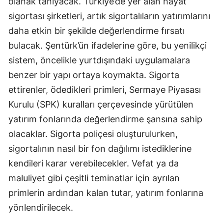
olanak tanıyacak. Türkiye’de yer alan hayat
Mersin
sigortası şirketleri, artık sigortalıların yatırımlarını
daha etkin bir şekilde değerlendirme fırsatı
İstanbul
bulacak. Şentürk’ün ifadelerine göre, bu yenilikçi
İzmir
sistem, öncelikle yurtdışındaki uygulamalara
Kars
benzer bir yapı ortaya koymakta. Sigorta
ettirenler, ödedikleri primleri, Sermaye Piyasası
Kastamonu
Kurulu (SPK) kuralları çerçevesinde yürütülen
Kayseri
yatırım fonlarında değerlendirme şansına sahip
olacaklar. Sigorta poliçesi oluşturulurken,
Kırklareli
sigortalının nasıl bir fon dağılımı istediklerine
Kırşehir
kendileri karar verebilecekler. Vefat ya da
Kocaeli
maluliyet gibi çeşitli teminatlar için ayrılan
primlerin ardından kalan tutar, yatırım fonlarına
Konya
yönlendirilecek.
Kütahya