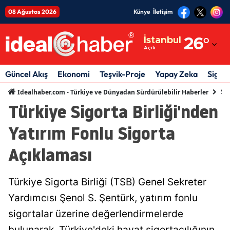
08 Ağustos 2026
Künye
İletişim
Adana
İstanbul
26
°
Açık
Adıyaman
Afyonkarahisar
Güncel Akış
Ekonomi
Teşvik-Proje
Yapay Zeka
Sigor
Sig
Idealhaber.com - Türkiye ve Dünyadan Sürdürülebilir Haberler
Ağrı
Türkiye Sigorta Birliği'nden
Amasya
Yatırım Fonlu Sigorta
Ankara
Açıklaması
Antalya
Artvin
Türkiye Sigorta Birliği (TSB) Genel Sekreter
Yardımcısı Şenol S. Şentürk, yatırım fonlu
Aydın
sigortalar üzerine değerlendirmelerde
Balıkesir
bulunarak, Türkiye'deki hayat sigortacılığının