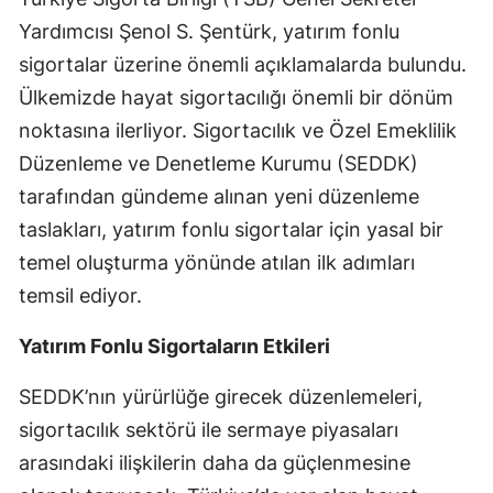
Edirne
Yardımcısı Şenol S. Şentürk, yatırım fonlu
sigortalar üzerine önemli açıklamalarda bulundu.
Elazığ
Ülkemizde hayat sigortacılığı önemli bir dönüm
Erzincan
noktasına ilerliyor. Sigortacılık ve Özel Emeklilik
Düzenleme ve Denetleme Kurumu (SEDDK)
Erzurum
tarafından gündeme alınan yeni düzenleme
Eskişehir
taslakları, yatırım fonlu sigortalar için yasal bir
Gaziantep
temel oluşturma yönünde atılan ilk adımları
temsil ediyor.
Giresun
Gümüşhane
Yatırım Fonlu Sigortaların Etkileri
Hakkari
SEDDK’nın yürürlüğe girecek düzenlemeleri,
sigortacılık sektörü ile sermaye piyasaları
Hatay
arasındaki ilişkilerin daha da güçlenmesine
Isparta