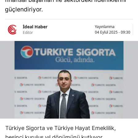
Bilecik
güçlendiriyor.
Bingöl
İdeal Haber
Yayınlanma
Bitlis
04 Eylül 2025 - 09:30
Editör
Bolu
Burdur
Bursa
Çanakkale
Çankırı
Çorum
Denizli
Türkiye Sigorta ve Türkiye Hayat Emeklilik,
Diyarbakır
beşinci kuruluş yıl dönümünü kutluyor.