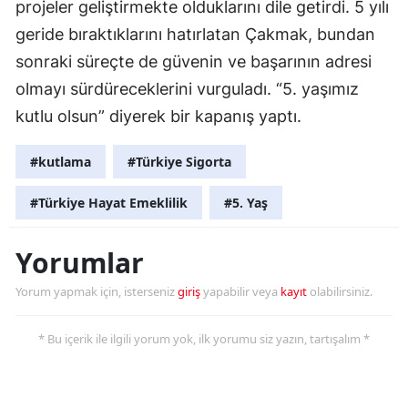
projeler geliştirmekte olduklarını dile getirdi. 5 yılı
geride bıraktıklarını hatırlatan Çakmak, bundan
sonraki süreçte de güvenin ve başarının adresi
olmayı sürdüreceklerini vurguladı. “5. yaşımız
kutlu olsun” diyerek bir kapanış yaptı.
#kutlama
#Türkiye Sigorta
#Türkiye Hayat Emeklilik
#5. Yaş
Yorumlar
Yorum yapmak için, isterseniz
giriş
yapabilir veya
kayıt
olabilirsiniz.
* Bu içerik ile ilgili yorum yok, ilk yorumu siz yazın, tartışalım *