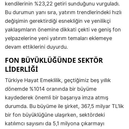
kendilerinin %23,22 getiri sunduğunu vurguladı.
Yozgat
Bu durumun yanı sıra, yatırım trendlerindeki hızlı
değişimin gerektirdiği esnekliğin ve yenilikçi
Zonguldak
yaklaşımların önemine dikkati çekti ve geniş fon
Aksaray
yelpazelerine yeni yatırım temaları eklemeye
Bayburt
devam ettiklerini duyurdu.
Karaman
FON BÜYÜKLÜĞÜNDE SEKTÖR
LIDERLIĞI
Kırıkkale
Türkiye Hayat Emeklilik, geçtiğimiz beş yıllık
Batman
dönemde %1014 oranında bir büyüme
Şırnak
kaydederek önemli bir başarıya imza atmış
Bartın
durumda. Bu büyüme ile şirket, 367,5 milyar TL’lik
bir fon büyüklüğüne ulaşırken, sektördeki
Ardahan
katılımcı sayısını da 5,1 milyona çıkarmayı
Iğdır