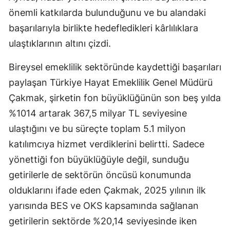
önemli katkılarda bulunduğunu ve bu alandaki
Samsun
başarılarıyla birlikte hedefledikleri kârlılıklara
Siirt
ulaştıklarının altını çizdi.
Sinop
Bireysel emeklilik sektöründe kaydettiği başarıları
Sivas
paylaşan Türkiye Hayat Emeklilik Genel Müdürü
Çakmak, şirketin fon büyüklüğünün son beş yılda
Tekirdağ
%1014 artarak 367,5 milyar TL seviyesine
Tokat
ulaştığını ve bu süreçte toplam 5.1 milyon
katılımcıya hizmet verdiklerini belirtti. Sadece
Trabzon
yönettiği fon büyüklüğüyle değil, sunduğu
Tunceli
getirilerle de sektörün öncüsü konumunda
Şanlıurfa
olduklarını ifade eden Çakmak, 2025 yılının ilk
yarısında BES ve OKS kapsamında sağlanan
Uşak
getirilerin sektörde %20,14 seviyesinde iken
Van