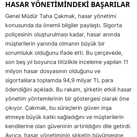
HASAR YÖNETIMINDEKI BAŞARILAR
Malatya
Genel Müdür Taha Çakmak, hasar yönetimi
Manisa
konusunda da önemli bilgiler paylaştı. Sigorta
poliçesinin oluşturulması kadar, hasar anında
Kahramanmaraş
müşterilerin yanında olmanın büyük bir
Mardin
sorumluluk olduğunu ifade etti. Bu çerçevede,
Muğla
son beş yıl boyunca titizlikle inceleme yapılan 11
milyon hasar dosyasının olduğunu ve
Muş
sigortalılara toplamda 94,9 milyar TL para
Nevşehir
ödendiğini açıkladı. Bu rakam, şirketin etkili hasar
Niğde
yönetim yöntemlerinin bir göstergesi olarak öne
çıkıyor. Çakmak, bu süreçlerin güven inşa
Ordu
etmeye büyük katkı sağladığını ve müşterilerin
Rize
kendilerine olan güveninin artırıldığını dile getirdi.
Sakarya
Ayrıca, hasar yönetiminin şirketin büyümesine