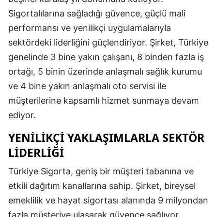
Edirne
Sigortalılarına sağladığı güvence, güçlü mali
performansı ve yenilikçi uygulamalarıyla
Elazığ
sektördeki liderliğini güçlendiriyor. Şirket, Türkiye
Erzincan
genelinde 3 bine yakın çalışanı, 8 binden fazla iş
ortağı, 5 binin üzerinde anlaşmalı sağlık kurumu
Erzurum
ve 4 bine yakın anlaşmalı oto servisi ile
Eskişehir
müşterilerine kapsamlı hizmet sunmaya devam
Gaziantep
ediyor.
Giresun
YENILIKÇI YAKLAŞIMLARLA SEKTÖR
LIDERLIĞI
Gümüşhane
Türkiye Sigorta, geniş bir müşteri tabanına ve
Hakkari
etkili dağıtım kanallarına sahip. Şirket, bireysel
Hatay
emeklilik ve hayat sigortası alanında 9 milyondan
Isparta
fazla müşteriye ulaşarak güvence sağlıyor.