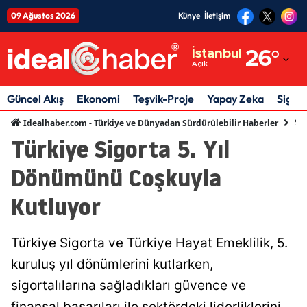
09 Ağustos 2026
Künye
İletişim
Adana
İstanbul
26
°
Açık
Adıyaman
Afyonkarahisar
Güncel Akış
Ekonomi
Teşvik-Proje
Yapay Zeka
Sigor
Sig
Idealhaber.com - Türkiye ve Dünyadan Sürdürülebilir Haberler
Ağrı
Türkiye Sigorta 5. Yıl
Amasya
Dönümünü Coşkuyla
Ankara
Kutluyor
Antalya
Artvin
Türkiye Sigorta ve Türkiye Hayat Emeklilik, 5.
kuruluş yıl dönümlerini kutlarken,
Aydın
sigortalılarına sağladıkları güvence ve
Balıkesir
finansal başarıları ile sektördeki liderliklerini