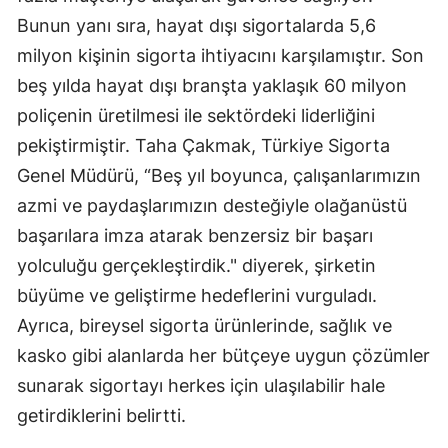
Bunun yanı sıra, hayat dışı sigortalarda 5,6
Mersin
milyon kişinin sigorta ihtiyacını karşılamıştır. Son
İstanbul
beş yılda hayat dışı branşta yaklaşık 60 milyon
İzmir
poliçenin üretilmesi ile sektördeki liderliğini
pekiştirmiştir. Taha Çakmak, Türkiye Sigorta
Kars
Genel Müdürü, “Beş yıl boyunca, çalışanlarımızın
Kastamonu
azmi ve paydaşlarımızın desteğiyle olağanüstü
Kayseri
başarılara imza atarak benzersiz bir başarı
yolculuğu gerçekleştirdik." diyerek, şirketin
Kırklareli
büyüme ve geliştirme hedeflerini vurguladı.
Kırşehir
Ayrıca, bireysel sigorta ürünlerinde, sağlık ve
kasko gibi alanlarda her bütçeye uygun çözümler
Kocaeli
sunarak sigortayı herkes için ulaşılabilir hale
Konya
getirdiklerini belirtti.
Kütahya