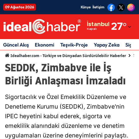
09 Ağustos 2026
Künye
İletişim
Adana
İstanbul
27
°
Kapalı
Adıyaman
Afyonkarahisar
Güncel Akış
Ekonomi
Teşvik-Proje
Yapay Zeka
Sigor
Sig
Idealhaber.com - Türkiye ve Dünyadan Sürdürülebilir Haberler
Ağrı
SEDDK, Zimbabve ile İş
Amasya
Birliği Anlaşması İmzaladı
Ankara
Antalya
Sigortacılık ve Özel Emeklilik Düzenleme ve
Denetleme Kurumu (SEDDK), Zimbabve'nin
Artvin
IPEC heyetini kabul ederek, sigorta ve
Aydın
emeklilik alanındaki düzenleme ve denetim
Balıkesir
uygulamaları üzerine deneyimlerini paylaştı.