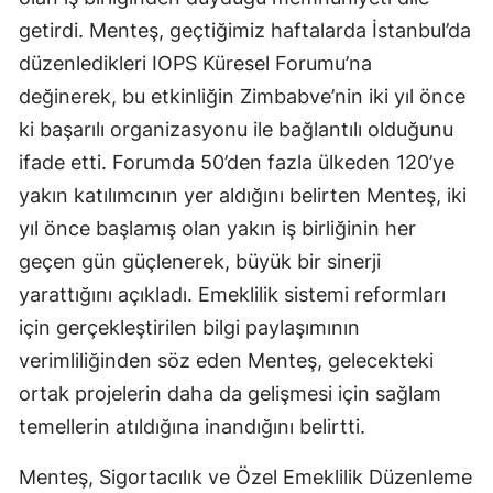
getirdi. Menteş, geçtiğimiz haftalarda İstanbul’da
Samsun
düzenledikleri IOPS Küresel Forumu’na
Siirt
değinerek, bu etkinliğin Zimbabve’nin iki yıl önce
Sinop
ki başarılı organizasyonu ile bağlantılı olduğunu
ifade etti. Forumda 50’den fazla ülkeden 120’ye
Sivas
yakın katılımcının yer aldığını belirten Menteş, iki
Tekirdağ
yıl önce başlamış olan yakın iş birliğinin her
geçen gün güçlenerek, büyük bir sinerji
Tokat
yarattığını açıkladı. Emeklilik sistemi reformları
Trabzon
için gerçekleştirilen bilgi paylaşımının
Tunceli
verimliliğinden söz eden Menteş, gelecekteki
ortak projelerin daha da gelişmesi için sağlam
Şanlıurfa
temellerin atıldığına inandığını belirtti.
Uşak
Menteş, Sigortacılık ve Özel Emeklilik Düzenleme
Van