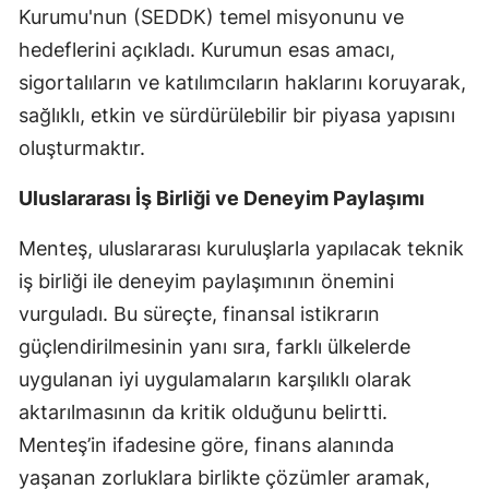
Kurumu'nun (SEDDK) temel misyonunu ve
Yozgat
hedeflerini açıkladı. Kurumun esas amacı,
sigortalıların ve katılımcıların haklarını koruyarak,
Zonguldak
sağlıklı, etkin ve sürdürülebilir bir piyasa yapısını
Aksaray
oluşturmaktır.
Bayburt
Uluslararası İş Birliği ve Deneyim Paylaşımı
Karaman
Menteş, uluslararası kuruluşlarla yapılacak teknik
Kırıkkale
iş birliği ile deneyim paylaşımının önemini
Batman
vurguladı. Bu süreçte, finansal istikrarın
güçlendirilmesinin yanı sıra, farklı ülkelerde
Şırnak
uygulanan iyi uygulamaların karşılıklı olarak
Bartın
aktarılmasının da kritik olduğunu belirtti.
Ardahan
Menteş’in ifadesine göre, finans alanında
yaşanan zorluklara birlikte çözümler aramak,
Iğdır