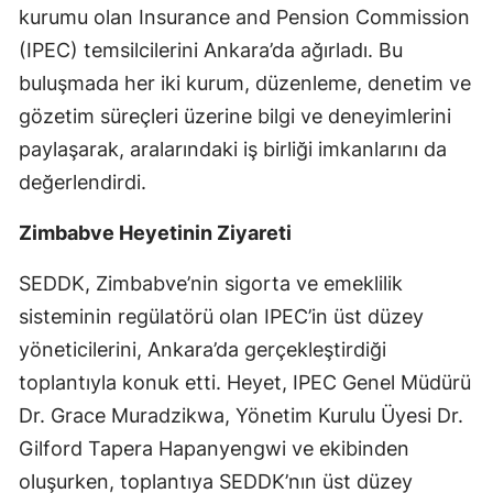
kurumu olan Insurance and Pension Commission
Edirne
(IPEC) temsilcilerini Ankara’da ağırladı. Bu
Elazığ
buluşmada her iki kurum, düzenleme, denetim ve
gözetim süreçleri üzerine bilgi ve deneyimlerini
Erzincan
paylaşarak, aralarındaki iş birliği imkanlarını da
Erzurum
değerlendirdi.
Eskişehir
Zimbabve Heyetinin Ziyareti
Gaziantep
SEDDK, Zimbabve’nin sigorta ve emeklilik
Giresun
sisteminin regülatörü olan IPEC’in üst düzey
Gümüşhane
yöneticilerini, Ankara’da gerçekleştirdiği
toplantıyla konuk etti. Heyet, IPEC Genel Müdürü
Hakkari
Dr. Grace Muradzikwa, Yönetim Kurulu Üyesi Dr.
Hatay
Gilford Tapera Hapanyengwi ve ekibinden
Isparta
oluşurken, toplantıya SEDDK’nın üst düzey