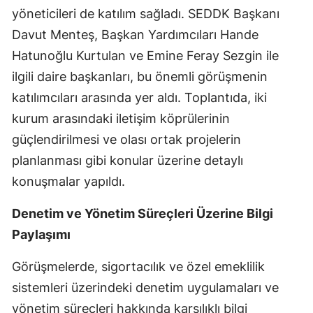
yöneticileri de katılım sağladı. SEDDK Başkanı
Mersin
Davut Menteş, Başkan Yardımcıları Hande
İstanbul
Hatunoğlu Kurtulan ve Emine Feray Sezgin ile
ilgili daire başkanları, bu önemli görüşmenin
İzmir
katılımcıları arasında yer aldı. Toplantıda, iki
Kars
kurum arasındaki iletişim köprülerinin
Kastamonu
güçlendirilmesi ve olası ortak projelerin
planlanması gibi konular üzerine detaylı
Kayseri
konuşmalar yapıldı.
Kırklareli
Denetim ve Yönetim Süreçleri Üzerine Bilgi
Kırşehir
Paylaşımı
Kocaeli
Görüşmelerde, sigortacılık ve özel emeklilik
Konya
sistemleri üzerindeki denetim uygulamaları ve
Kütahya
yönetim süreçleri hakkında karşılıklı bilgi