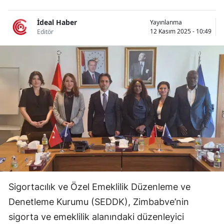
Bilecik
İdeal Haber
Yayınlanma
Bingöl
12 Kasım 2025 - 10:49
Editör
Bitlis
Bolu
Burdur
Bursa
Çanakkale
Çankırı
Çorum
Sigortacılık ve Özel Emeklilik Düzenleme ve
Denizli
Denetleme Kurumu (SEDDK), Zimbabve’nin
Diyarbakır
sigorta ve emeklilik alanındaki düzenleyici