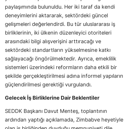
paylaşımında bulunuldu. Her iki taraf da kendi
Malatya
deneyimlerini aktararak, sektördeki güncel
Manisa
gelişmeleri değerlendirdi. Bu tür uluslararası iş
birliklerinin, iki ülkenin düzenleyici otoriteleri
Kahramanmaraş
arasındaki bilgi alışverişini arttıracağı ve
Mardin
sektördeki standartların yükselmesine katkı
Muğla
sağlayacağı öngörülmektedir. Ayrıca, emeklilik
sistemleri üzerindeki reformların daha etkili bir
Muş
şekilde gerçekleştirilmesi adına informel yapıların
Nevşehir
güçlendirilmesi gerektiği vurgulandı.
Niğde
Gelecek İş Birliklerine Dair Beklentiler
Ordu
SEDDK Başkanı Davut Menteş, toplantının
Rize
ardından yaptığı açıklamada, Zimbabve heyetiyle
Sakarya
olan iş birliğinden duyduğu memnuniyeti dile