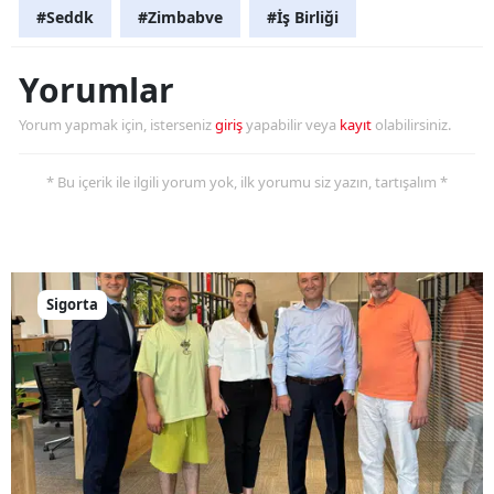
#Seddk
#Zimbabve
#İş Birliği
Yorumlar
Yorum yapmak için, isterseniz
giriş
yapabilir veya
kayıt
olabilirsiniz.
* Bu içerik ile ilgili yorum yok, ilk yorumu siz yazın, tartışalım *
Sigorta