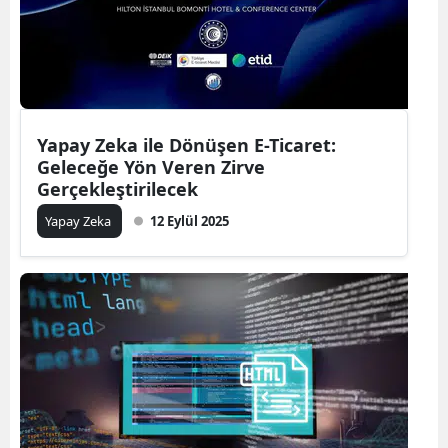
Yozgat
Zonguldak
Aksaray
Yapay Zeka ile Dönüşen E-Ticaret:
Bayburt
Geleceğe Yön Veren Zirve
Gerçekleştirilecek
Karaman
Yapay Zeka
12 Eylül 2025
Kırıkkale
Batman
Şırnak
Bartın
Ardahan
Iğdır