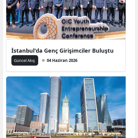
Edirne
Elazığ
Erzincan
Erzurum
İstanbul'da Genç Girişimciler Buluştu
Eskişehir
Güncel Akış
04 Haziran 2026
Gaziantep
Giresun
Gümüşhane
Hakkari
Hatay
Isparta