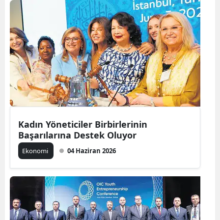
Bilecik
Bingöl
Bitlis
Bolu
Burdur
Bursa
Kadın Yöneticiler Birbirlerinin
Çanakkale
Başarılarına Destek Oluyor
Ekonomi
04 Haziran 2026
Çankırı
Çorum
Denizli
Diyarbakır