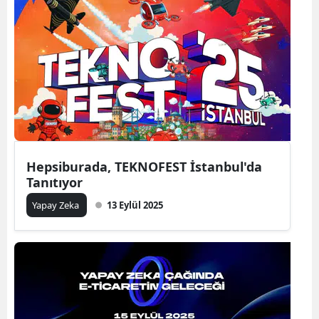
Samsun
Siirt
Sinop
Sivas
Tekirdağ
Hepsiburada, TEKNOFEST İstanbul'da
Tokat
Tanıtıyor
Trabzon
Yapay Zeka
13 Eylül 2025
Tunceli
Şanlıurfa
Uşak
Van