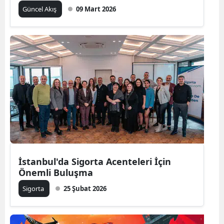
Güncel Akış
09 Mart 2026
Malatya
Manisa
Kahramanmaraş
Mardin
Muğla
Muş
Nevşehir
Niğde
İstanbul'da Sigorta Acenteleri İçin
Önemli Buluşma
Ordu
Sigorta
25 Şubat 2026
Rize
Sakarya