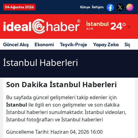
04 Ağustos 2026
Künye
İletişim
Adana
İstanbul
24
°
Açık
Adıyaman
Afyonkarahisar
Güncel Akış
Ekonomi
Teşvik-Proje
Yapay Zeka
Sigor
Ağrı
İstanbul Haberleri
Amasya
Ankara
Son Dakika İstanbul Haberleri
Antalya
Bu sayfada güncel gelişmeleri takip edenler için
İstanbul
ile ilgili en son gelişmeler ve son dakika
Artvin
İstanbul haberleri sunulmaktadır. İstanbul videoları,
İstanbul fotoğrafları ve İstanbul haberleri
Aydın
Güncelleme Tarihi:
Haziran 04, 2026 16:00
Balıkesir