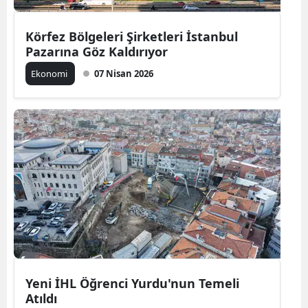
Mersin
Körfez Bölgeleri Şirketleri İstanbul
İstanbul
Pazarına Göz Kaldırıyor
Ekonomi
07 Nisan 2026
İzmir
Kars
Kastamonu
Kayseri
Kırklareli
Kırşehir
Kocaeli
Konya
Yeni İHL Öğrenci Yurdu'nun Temeli
Atıldı
Kütahya