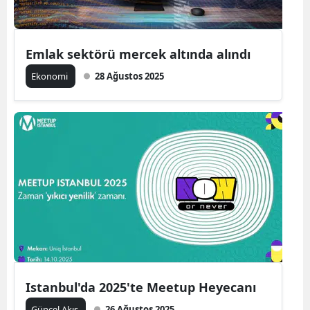
Yalova
Emlak sektörü mercek altında alındı
Karabük
Ekonomi
28 Ağustos 2025
Kilis
Osmaniye
Düzce
Istanbul'da 2025'te Meetup Heyecanı
Güncel Akış
26 Ağustos 2025