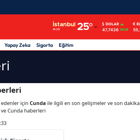
Adana
İstanbul
25
°
DOLAR
E
47,7436
55,
Açık
%0.18
Adıyaman
Afyonkarahisar
Yapay Zeka
Sigorta
Eğitim
Ağrı
ri
Amasya
Ankara
erleri
Antalya
 edenler için
Cunda
ile ilgili en son gelişmeler ve son daki
Artvin
ı ve Cunda haberleri
Aydın
:33
Balıkesir