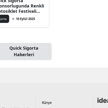
ick Sigorta
onsorlugunda Renkli
Bilecik
tosiklet Festivali
Bingöl
zenlendi
gorta
10 Eylül 2025
Bitlis
Bolu
Burdur
Quick Sigorta
Haberleri
Bursa
Çanakkale
Çankırı
Çorum
Denizli
Künye
Diyarbakır