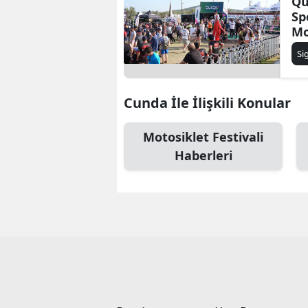
Qu
Sp
Mo
Dü
Si
Cunda İle İlişkili Konular
Motosiklet Festivali
Haberleri