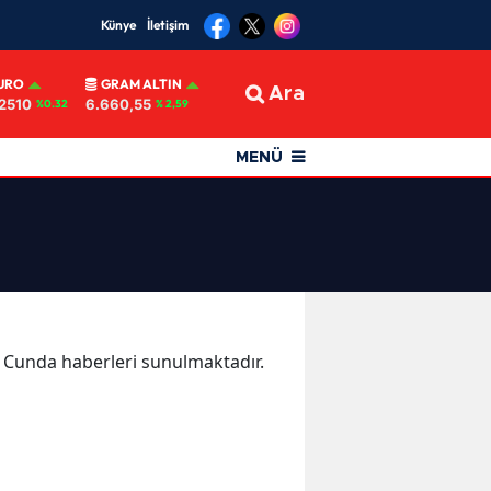
Künye
İletişim
URO
GRAM ALTIN
Ara
2510
6.660,55
%0.32
% 2,59
MENÜ
ka Cunda haberleri sunulmaktadır.