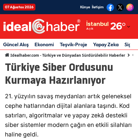
07 Ağustos 2026
Künye
İletişim
Adana
İstanbul
26
°
Açık
Adıyaman
Afyonkarahisar
Güncel Akış
Ekonomi
Teşvik-Proje
Yapay Zeka
Sigor
Gün
Idealhaber.com - Türkiye ve Dünyadan Sürdürülebilir Haberler
Ağrı
Türkiye Siber Ordusunu
Amasya
Kurmaya Hazırlanıyor
Ankara
Antalya
21. yüzyılın savaş meydanları artık geleneksel
cephe hatlarından dijital alanlara taşındı. Kod
Artvin
satırları, algoritmalar ve yapay zekâ destekli
Aydın
siber sistemler modern çağın en etkili silahları
Balıkesir
haline geldi.