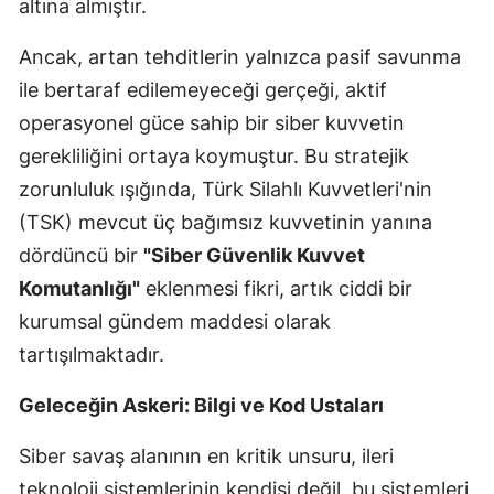
altına almıştır.
Malatya
Ancak, artan tehditlerin yalnızca pasif savunma
Manisa
ile bertaraf edilemeyeceği gerçeği, aktif
operasyonel güce sahip bir siber kuvvetin
Kahramanmaraş
gerekliliğini ortaya koymuştur. Bu stratejik
Mardin
zorunluluk ışığında, Türk Silahlı Kuvvetleri'nin
Muğla
(TSK) mevcut üç bağımsız kuvvetinin yanına
dördüncü bir
"Siber Güvenlik Kuvvet
Muş
Komutanlığı"
eklenmesi fikri, artık ciddi bir
Nevşehir
kurumsal gündem maddesi olarak
Niğde
tartışılmaktadır.
Ordu
Geleceğin Askeri: Bilgi ve Kod Ustaları
Rize
Siber savaş alanının en kritik unsuru, ileri
Sakarya
teknoloji sistemlerinin kendisi değil, bu sistemleri