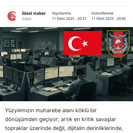
Bilecik
İdeal Haber
Yayınlanma
Güncellenme
Bingöl
11 Ekim 2025 - 20:37
11 Ekim 2025 - 20:45
Editör
Bitlis
Bolu
Burdur
Bursa
Çanakkale
Çankırı
Çorum
Yüzyılımızın muharebe alanı köklü bir
Denizli
dönüşümden geçiyor; artık en kritik savaşlar
topraklar üzerinde değil, dijitalin derinliklerinde,
Diyarbakır