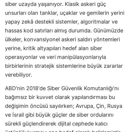
siber uzayda yaşanıyor. Klasik askeri güç
Edirne
unsurları olan tanklar, uçaklar ve gemilerin yerini
Elazığ
yapay zekâ destekli sistemler, algoritmalar ve
hassas kod satırları almış durumda. Günümüzde
Erzincan
ülkeler, konvansiyonel askeri saldırı yöntemleri
Erzurum
yerine, kritik altyapıları hedef alan siber
Eskişehir
operasyonlar ve veri manipülasyonlarıyla
birbirlerinin stratejik sistemlerine büyük zararlar
Gaziantep
verebiliyor.
Giresun
ABD'nin 2018'de Siber Güvenlik Komutanlığı'nı
Gümüşhane
bağımsız bir kuvvet olarak yapılandırması bu
Hakkari
değişimin öncüsü sayılırken; Avrupa, Çin, Rusya
ve İsrail gibi büyük güçler de siber ordularını
Hatay
sürekli güçlendirerek dijital cephede kalıcı
Isparta