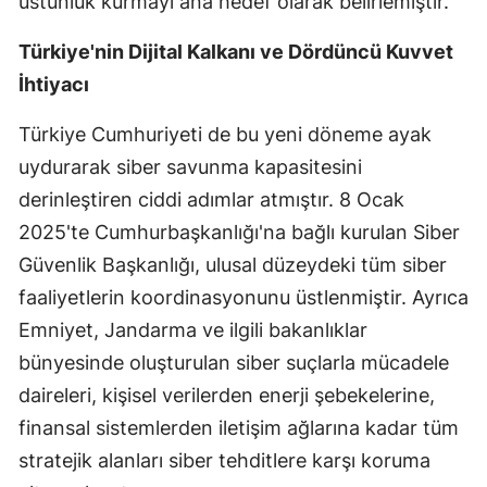
üstünlük kurmayı ana hedef olarak belirlemiştir.
Mersin
Türkiye'nin Dijital Kalkanı ve Dördüncü Kuvvet
İstanbul
İhtiyacı
İzmir
Türkiye Cumhuriyeti de bu yeni döneme ayak
Kars
uydurarak siber savunma kapasitesini
derinleştiren ciddi adımlar atmıştır. 8 Ocak
Kastamonu
2025'te Cumhurbaşkanlığı'na bağlı kurulan Siber
Kayseri
Güvenlik Başkanlığı, ulusal düzeydeki tüm siber
faaliyetlerin koordinasyonunu üstlenmiştir. Ayrıca
Kırklareli
Emniyet, Jandarma ve ilgili bakanlıklar
Kırşehir
bünyesinde oluşturulan siber suçlarla mücadele
Kocaeli
daireleri, kişisel verilerden enerji şebekelerine,
finansal sistemlerden iletişim ağlarına kadar tüm
Konya
stratejik alanları siber tehditlere karşı koruma
Kütahya