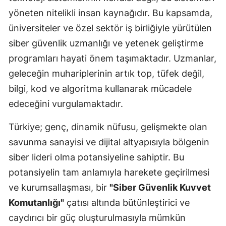
yöneten nitelikli insan kaynağıdır. Bu kapsamda,
Samsun
üniversiteler ve özel sektör iş birliğiyle yürütülen
Siirt
siber güvenlik uzmanlığı ve yetenek geliştirme
programları hayati önem taşımaktadır. Uzmanlar,
Sinop
geleceğin muhariplerinin artık top, tüfek değil,
Sivas
bilgi, kod ve algoritma kullanarak mücadele
Tekirdağ
edeceğini vurgulamaktadır.
Tokat
Türkiye; genç, dinamik nüfusu, gelişmekte olan
Trabzon
savunma sanayisi ve dijital altyapısıyla bölgenin
siber lideri olma potansiyeline sahiptir. Bu
Tunceli
potansiyelin tam anlamıyla harekete geçirilmesi
Şanlıurfa
ve kurumsallaşması, bir
"Siber Güvenlik Kuvvet
Komutanlığı"
çatısı altında bütünleştirici ve
Uşak
caydırıcı bir güç oluşturulmasıyla mümkün
Van