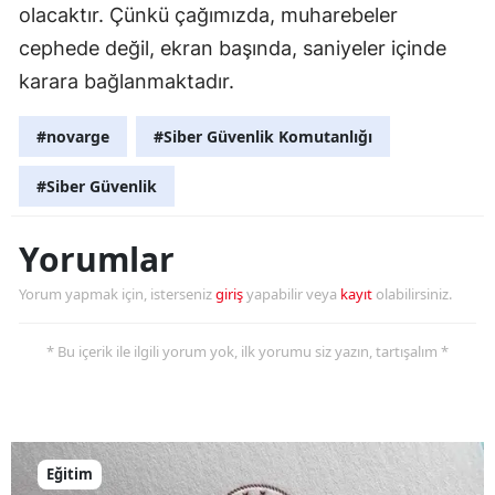
olacaktır. Çünkü çağımızda, muharebeler
Yozgat
cephede değil, ekran başında, saniyeler içinde
karara bağlanmaktadır.
Zonguldak
Aksaray
#novarge
#Siber Güvenlik Komutanlığı
Bayburt
#Siber Güvenlik
Karaman
Yorumlar
Kırıkkale
Yorum yapmak için, isterseniz
giriş
yapabilir veya
kayıt
olabilirsiniz.
Batman
* Bu içerik ile ilgili yorum yok, ilk yorumu siz yazın, tartışalım *
Şırnak
Bartın
Ardahan
Eğitim
Iğdır