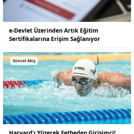
Yalova
Karabük
e-Devlet Üzerinden Artık Eğitim
Kilis
Sertifikalarına Erişim Sağlanıyor
Osmaniye
Güncel Akış
Düzce
Harvard'ı Yüzerek Fetheden Girişimci!