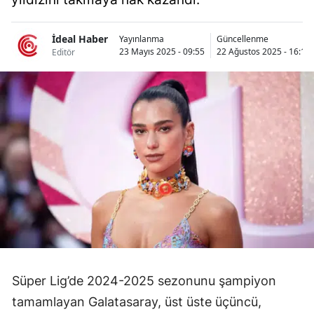
Bilecik
İdeal Haber
Yayınlanma
Güncellenme
Bingöl
23 Mayıs 2025 - 09:55
22 Ağustos 2025 - 16:19
Editör
Bitlis
Bolu
Burdur
Bursa
Çanakkale
Çankırı
Çorum
Denizli
Süper Lig’de 2024-2025 sezonunu şampiyon
tamamlayan Galatasaray, üst üste üçüncü,
Diyarbakır