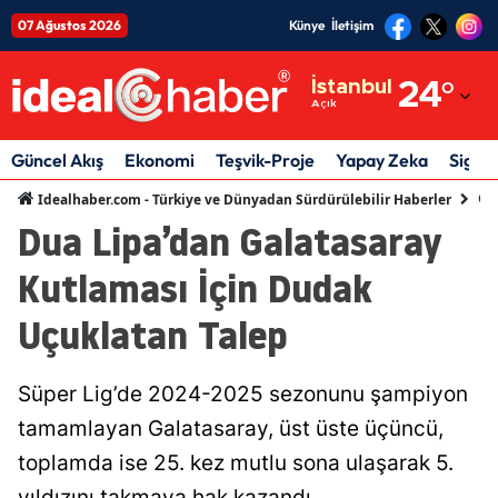
07 Ağustos 2026
Künye
İletişim
Adana
İstanbul
24
°
Açık
Adıyaman
Afyonkarahisar
Güncel Akış
Ekonomi
Teşvik-Proje
Yapay Zeka
Sigor
Gün
Idealhaber.com - Türkiye ve Dünyadan Sürdürülebilir Haberler
Ağrı
Dua Lipa’dan Galatasaray
Amasya
Kutlaması İçin Dudak
Ankara
Uçuklatan Talep
Antalya
Artvin
Süper Lig’de 2024-2025 sezonunu şampiyon
tamamlayan Galatasaray, üst üste üçüncü,
Aydın
toplamda ise 25. kez mutlu sona ulaşarak 5.
Balıkesir
yıldızını takmaya hak kazandı.