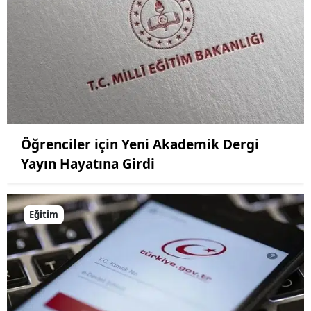
Yozgat
Zonguldak
Aksaray
Bayburt
Karaman
Öğrenciler için Yeni Akademik Dergi
Yayın Hayatına Girdi
Kırıkkale
Batman
Eğitim
Şırnak
Bartın
Ardahan
Iğdır