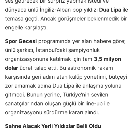
ses getirecek bir sürpriz yapmak istedi ve
Mersin
dünyaca ünlü İngiliz-Alban pop yıldızı
Dua Lipa
ile
temasa geçti. Ancak görüşmeler beklenmedik bir
İstanbul
engelle karşılaştı.
İzmir
Spor Gecesi
programında yer alan habere göre;
Kars
ünlü şarkıcı, İstanbul’daki şampiyonluk
Kastamonu
organizasyonuna katılmak için tam
3,5 milyon
dolar
ücret talep etti. Bu astronomik rakam
Kayseri
karşısında geri adım atan kulüp yönetimi, bütçeyi
Kırklareli
zorlamamak adına Dua Lipa ile anlaşma yoluna
Kırşehir
gitmedi. Bunun yerine, Türkiye’nin sevilen
sanatçılarından oluşan güçlü bir line-up ile
Kocaeli
organizasyonu sürdürme kararı alındı.
Konya
Sahne Alacak Yerli Yıldızlar Belli Oldu
Kütahya