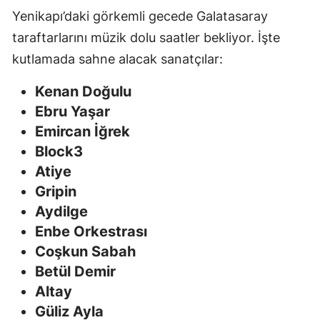
Yenikapı’daki görkemli gecede Galatasaray
Malatya
taraftarlarını müzik dolu saatler bekliyor. İşte
Manisa
kutlamada sahne alacak sanatçılar:
Kahramanmaraş
Kenan Doğulu
Ebru Yaşar
Mardin
Emircan İğrek
Muğla
Block3
Muş
Atiye
Gripin
Nevşehir
Aydilge
Niğde
Enbe Orkestrası
Coşkun Sabah
Ordu
Betül Demir
Rize
Altay
Güliz Ayla
Sakarya