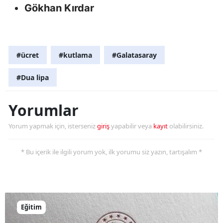
Gökhan Kırdar
Samsun
Siirt
#ücret
#kutlama
#Galatasaray
Sinop
#Dua lipa
Sivas
Tekirdağ
Yorumlar
Tokat
Yorum yapmak için, isterseniz
giriş
yapabilir veya
kayıt
olabilirsiniz.
Trabzon
* Bu içerik ile ilgili yorum yok, ilk yorumu siz yazın, tartışalım *
Tunceli
Şanlıurfa
Uşak
Eğitim
Van