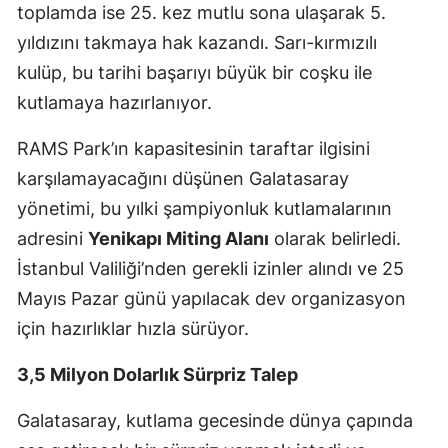
toplamda ise 25. kez mutlu sona ulaşarak 5.
Edirne
yıldızını takmaya hak kazandı. Sarı-kırmızılı
Elazığ
kulüp, bu tarihi başarıyı büyük bir coşku ile
kutlamaya hazırlanıyor.
Erzincan
RAMS Park’ın kapasitesinin taraftar ilgisini
Erzurum
karşılamayacağını düşünen Galatasaray
Eskişehir
yönetimi, bu yılki şampiyonluk kutlamalarının
Gaziantep
adresini
Yenikapı Miting Alanı
olarak belirledi.
İstanbul Valiliği’nden gerekli izinler alındı ve 25
Giresun
Mayıs Pazar günü yapılacak dev organizasyon
Gümüşhane
için hazırlıklar hızla sürüyor.
Hakkari
3,5 Milyon Dolarlık Sürpriz Talep
Hatay
Galatasaray, kutlama gecesinde dünya çapında
Isparta