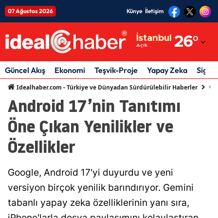
07 Ağustos 2026
Künye
İletişim
Adana
İstanbul
26
°
Açık
Adıyaman
Afyonkarahisar
Güncel Akış
Ekonomi
Teşvik-Proje
Yapay Zeka
Sigor
Gün
Idealhaber.com - Türkiye ve Dünyadan Sürdürülebilir Haberler
Ağrı
Android 17’nin Tanıtımı
Amasya
Öne Çıkan Yenilikler ve
Ankara
Özellikler
Antalya
Artvin
Google, Android 17'yi duyurdu ve yeni
versiyon birçok yenilik barındırıyor. Gemini
Aydın
tabanlı yapay zeka özelliklerinin yanı sıra,
Balıkesir
iPhone'larla dosya paylaşımını kolaylaştıran