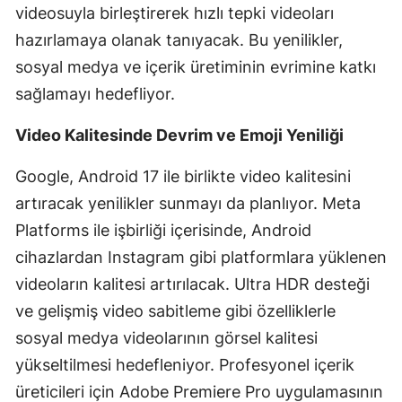
videosuyla birleştirerek hızlı tepki videoları
Yozgat
hazırlamaya olanak tanıyacak. Bu yenilikler,
sosyal medya ve içerik üretiminin evrimine katkı
Zonguldak
sağlamayı hedefliyor.
Aksaray
Video Kalitesinde Devrim ve Emoji Yeniliği
Bayburt
Google, Android 17 ile birlikte video kalitesini
Karaman
artıracak yenilikler sunmayı da planlıyor. Meta
Kırıkkale
Platforms ile işbirliği içerisinde, Android
Batman
cihazlardan Instagram gibi platformlara yüklenen
videoların kalitesi artırılacak. Ultra HDR desteği
Şırnak
ve gelişmiş video sabitleme gibi özelliklerle
Bartın
sosyal medya videolarının görsel kalitesi
yükseltilmesi hedefleniyor. Profesyonel içerik
Ardahan
üreticileri için Adobe Premiere Pro uygulamasının
Iğdır