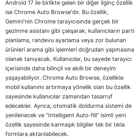
Android 17 ile birlikte gelen bir diğer ilginç özellik
Malatya
ise Chrome Auto Browse'dır. Bu özellik,
Gemini'nin Chrome tarayıcısında gerçek bir
Manisa
gezinme asistanı gibi çalışarak, kullanıcıların parti
Kahramanmaraş
planlama, randevu ayarlama veya zor bulunan
Mardin
ürünleri arama gibi işlemleri doğrudan yapmasına
olanak tanıyacak. Kullanıcılar, bu sayede tarayıcı
Muğla
içerisinde daha bilinçli ve akıllı bir deneyim
Muş
yaşayabiliyor. Chrome Auto Browse, özellikle
Nevşehir
mobil kullanımı artırmaya yönelik olan bu özellik
sayesinde kullanıcılar zamandan tasarruf
Niğde
edecekler. Ayrıca, otomatik doldurma sistemi de
Ordu
yenilenecek ve “Intelligent Auto-fill” isimli yeni
özellik sayesinde karmaşık bilgiler tek bir tıkla
Rize
formlara aktarılabilecek.
Sakarya