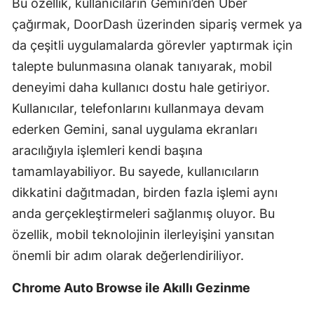
Bu özellik, kullanıcıların Gemini’den Uber
Mersin
çağırmak, DoorDash üzerinden sipariş vermek ya
da çeşitli uygulamalarda görevler yaptırmak için
İstanbul
talepte bulunmasına olanak tanıyarak, mobil
İzmir
deneyimi daha kullanıcı dostu hale getiriyor.
Kars
Kullanıcılar, telefonlarını kullanmaya devam
ederken Gemini, sanal uygulama ekranları
Kastamonu
aracılığıyla işlemleri kendi başına
Kayseri
tamamlayabiliyor. Bu sayede, kullanıcıların
dikkatini dağıtmadan, birden fazla işlemi aynı
Kırklareli
anda gerçekleştirmeleri sağlanmış oluyor. Bu
Kırşehir
özellik, mobil teknolojinin ilerleyişini yansıtan
Kocaeli
önemli bir adım olarak değerlendiriliyor.
Konya
Chrome Auto Browse ile Akıllı Gezinme
Kütahya