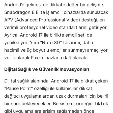
Android’e gelmesi de dikkate değer bir gelişme.
Yalova
Snapdragon 8 Elite işlemcili cihazlarda sunulacak
APV (Advanced Professional Video) desteği, en
Karabük
verimli profesyonel video standartlarını getiriyor.
Kilis
Ayrıca, Android 17 ile birlikte emoji seti de
Osmaniye
yenileniyor. Yeni "Noto 3D" tasarımı, daha
hacimli ve üç boyutlu emojiler sunmayı amaçlıyor
Düzce
ve ilk olarak Pixel cihazlarla dağıtılacak.
Dijital Sağlık ve Güvenlik İnovasyonları
Dijital sağlık alanında, Android 17 ile dikkat çeken
"Pause Point" özelliği ile kullanıcılar dikkat
dağıtıcı uygulamalardan uzak durmaları için belirli
bir süre bekleyecekler. Bu sistem, örneğin TikTok
gibi uygulamalara erişim sağlamadan önce