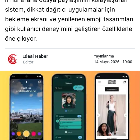
Bilecik
sistem, dikkat dağıtıcı uygulamalar için
bekleme ekranı ve yenilenen emoji tasarımları
Bingöl
gibi kullanıcı deneyimini geliştiren özelliklerle
Bitlis
öne çıkıyor.
Bolu
İdeal Haber
Yayınlanma
Burdur
14 Mayıs 2026 - 19:00
Editör
Bursa
Çanakkale
Çankırı
Çorum
Denizli
Diyarbakır