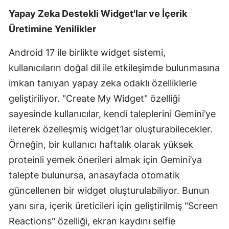
Yapay Zeka Destekli Widget'lar ve İçerik
Samsun
Üretimine Yenilikler
Siirt
Android 17 ile birlikte widget sistemi,
Sinop
kullanıcıların doğal dil ile etkileşimde bulunmasına
Sivas
imkan tanıyan yapay zeka odaklı özelliklerle
geliştiriliyor. "Create My Widget" özelliği
Tekirdağ
sayesinde kullanıcılar, kendi taleplerini Gemini’ye
Tokat
ileterek özelleşmiş widget’lar oluşturabilecekler.
Trabzon
Örneğin, bir kullanıcı haftalık olarak yüksek
proteinli yemek önerileri almak için Gemini’ya
Tunceli
talepte bulunursa, anasayfada otomatik
Şanlıurfa
güncellenen bir widget oluşturulabiliyor. Bunun
yanı sıra, içerik üreticileri için geliştirilmiş "Screen
Uşak
Reactions" özelliği, ekran kaydını selfie
Van