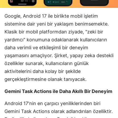
Edirne
Google, Android 17 ile birlikte mobil işletim
Elazığ
sistemine dair yeni bir yaklaşım benimsemekte.
Erzincan
Klasik bir mobil platformdan ziyade, "zeki bir
Erzurum
yardımcı" konumuna odaklanarak kullanıcıların
daha verimli ve etkileşimli bir deneyim
Eskişehir
yaşamasını amaçlıyor. Şirket, yapay zeka destekli
Gaziantep
özellikler sunarak, kullanıcıların günlük
aktivitelerini daha kolay bir şekilde
Giresun
gerçekleştirmesine olanak tanıyacak.
Gümüşhane
Gemini Task Actions ile Daha Akıllı Bir Deneyim
Hakkari
Android 17'nin en çarpıcı yeniliklerinden biri
Hatay
Gemini Task Actions olarak adlandırılan özelliktir.
Isparta