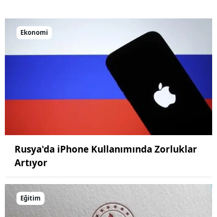
Yozgat
Ekonomi
Zonguldak
Aksaray
Bayburt
Karaman
Kırıkkale
Batman
Rusya'da iPhone Kullanımında Zorluklar
Şırnak
Artıyor
Bartın
Ardahan
Eğitim
Iğdır