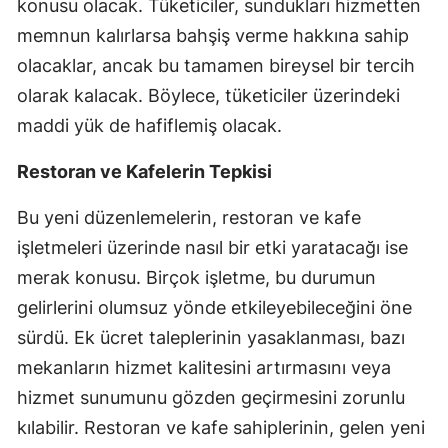
konusu olacak. Tüketiciler, sundukları hizmetten
Malatya
memnun kalırlarsa bahşiş verme hakkına sahip
olacaklar, ancak bu tamamen bireysel bir tercih
Manisa
olarak kalacak. Böylece, tüketiciler üzerindeki
Kahramanmaraş
maddi yük de hafiflemiş olacak.
Mardin
Restoran ve Kafelerin Tepkisi
Muğla
Bu yeni düzenlemelerin, restoran ve kafe
Muş
işletmeleri üzerinde nasıl bir etki yaratacağı ise
merak konusu. Birçok işletme, bu durumun
Nevşehir
gelirlerini olumsuz yönde etkileyebileceğini öne
Niğde
sürdü. Ek ücret taleplerinin yasaklanması, bazı
Ordu
mekanların hizmet kalitesini artırmasını veya
hizmet sunumunu gözden geçirmesini zorunlu
Rize
kılabilir. Restoran ve kafe sahiplerinin, gelen yeni
Sakarya