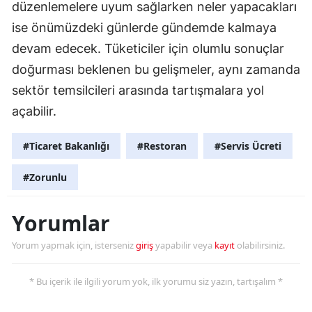
düzenlemelere uyum sağlarken neler yapacakları
Samsun
ise önümüzdeki günlerde gündemde kalmaya
devam edecek. Tüketiciler için olumlu sonuçlar
Siirt
doğurması beklenen bu gelişmeler, aynı zamanda
Sinop
sektör temsilcileri arasında tartışmalara yol
Sivas
açabilir.
Tekirdağ
#Ticaret Bakanlığı
#Restoran
#Servis Ücreti
Tokat
#Zorunlu
Trabzon
Yorumlar
Tunceli
Yorum yapmak için, isterseniz
giriş
yapabilir veya
kayıt
olabilirsiniz.
Şanlıurfa
Uşak
* Bu içerik ile ilgili yorum yok, ilk yorumu siz yazın, tartışalım *
Van