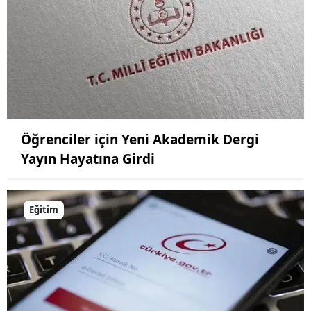
Yalova
Karabük
Kilis
Osmaniye
Öğrenciler için Yeni Akademik Dergi
Düzce
Yayın Hayatına Girdi
Eğitim