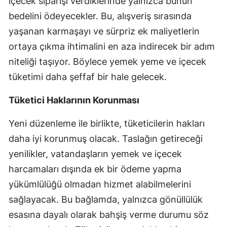
içecek siparişi verdiklerinde yalnızca bunun
Mersin
bedelini ödeyecekler. Bu, alışveriş sırasında
yaşanan karmaşayı ve sürpriz ek maliyetlerin
İstanbul
ortaya çıkma ihtimalini en aza indirecek bir adım
İzmir
niteliği taşıyor. Böylece yemek yeme ve içecek
tüketimi daha şeffaf bir hale gelecek.
Kars
Kastamonu
Tüketici Haklarının Korunması
Kayseri
Yeni düzenleme ile birlikte, tüketicilerin hakları
daha iyi korunmuş olacak. Taslağın getireceği
Kırklareli
yenilikler, vatandaşların yemek ve içecek
Kırşehir
harcamaları dışında ek bir ödeme yapma
Kocaeli
yükümlülüğü olmadan hizmet alabilmelerini
sağlayacak. Bu bağlamda, yalnızca gönüllülük
Konya
esasına dayalı olarak bahşiş verme durumu söz
Kütahya