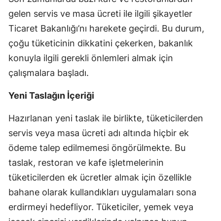
Edirne
gelen servis ve masa ücreti ile ilgili şikayetler
Ticaret Bakanlığı’nı harekete geçirdi. Bu durum,
Elazığ
çoğu tüketicinin dikkatini çekerken, bakanlık
Erzincan
konuyla ilgili gerekli önlemleri almak için
çalışmalara başladı.
Erzurum
Eskişehir
Yeni Taslağın İçeriği
Gaziantep
Hazırlanan yeni taslak ile birlikte, tüketicilerden
servis veya masa ücreti adı altında hiçbir ek
Giresun
ödeme talep edilmemesi öngörülmekte. Bu
Gümüşhane
taslak, restoran ve kafe işletmelerinin
Hakkari
tüketicilerden ek ücretler almak için özellikle
bahane olarak kullandıkları uygulamaları sona
Hatay
erdirmeyi hedefliyor. Tüketiciler, yemek veya
Isparta