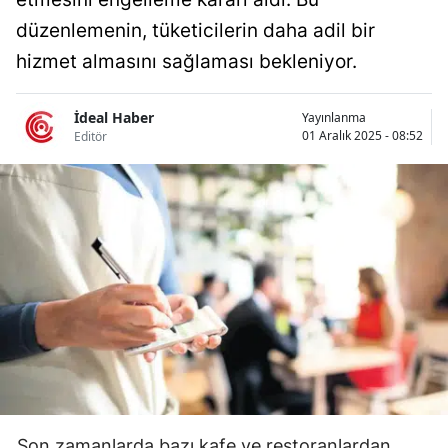
Bilecik
düzenlemenin, tüketicilerin daha adil bir
hizmet almasını sağlaması bekleniyor.
Bingöl
Bitlis
İdeal Haber
Yayınlanma
01 Aralık 2025 - 08:52
Editör
Bolu
Burdur
Bursa
Çanakkale
Çankırı
Çorum
Denizli
Diyarbakır
Son zamanlarda bazı kafe ve restoranlardan