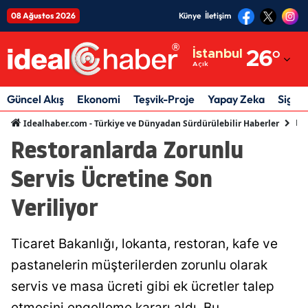
08 Ağustos 2026
Künye
İletişim
Adana
İstanbul
26
°
Açık
Adıyaman
Afyonkarahisar
Güncel Akış
Ekonomi
Teşvik-Proje
Yapay Zeka
Sigor
Ek
Idealhaber.com - Türkiye ve Dünyadan Sürdürülebilir Haberler
Ağrı
Restoranlarda Zorunlu
Amasya
Servis Ücretine Son
Ankara
Veriliyor
Antalya
Artvin
Ticaret Bakanlığı, lokanta, restoran, kafe ve
pastanelerin müşterilerden zorunlu olarak
Aydın
servis ve masa ücreti gibi ek ücretler talep
Balıkesir
etmesini engelleme kararı aldı. Bu