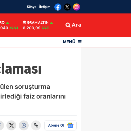
Künye
İletişim
RO
GRAM ALTIN
Ara
7940
6.203,99
%0.08
% 0,11
MENÜ
çlaması
tülen soruşturma
ediği faiz oranlarını
Abone Ol