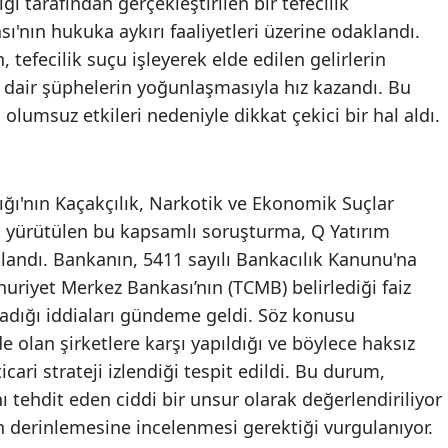
ı tarafından gerçekleştirilen bir tefecilik
Edirne
ı'nın hukuka aykırı faaliyetleri üzerine odaklandı.
 tefecilik suçu işleyerek elde edilen gelirlerin
Elazığ
 dair şüphelerin yoğunlaşmasıyla hız kazandı. Bu
Erzincan
lumsuz etkileri nedeniyle dikkat çekici bir hal aldı.
Erzurum
Eskişehir
ğı'nın Kaçakçılık, Narkotik ve Ekonomik Suçlar
 yürütülen bu kapsamlı soruşturma, Q Yatırım
Gaziantep
klandı. Bankanın, 5411 sayılı Bankacılık Kanunu'na
Giresun
huriyet Merkez Bankası’nın (TCMB) belirlediği faiz
Gümüşhane
ladığı iddiaları gündeme geldi. Söz konusu
 olan şirketlere karşı yapıldığı ve böylece haksız
Hakkari
cari strateji izlendiği tespit edildi. Bu durum,
Hatay
nı tehdit eden ciddi bir unsur olarak değerlendiriliyor
n derinlemesine incelenmesi gerektiği vurgulanıyor.
Isparta