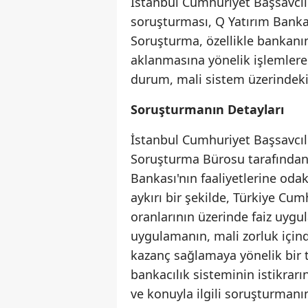
İstanbul Cumhuriyet Başsavcılığ
soruşturması, Q Yatırım Bankas
Soruşturma, özellikle bankanın,
aklanmasına yönelik işlemlere
durum, mali sistem üzerindeki o
Soruşturmanın Detayları
İstanbul Cumhuriyet Başsavcılı
Soruşturma Bürosu tarafından
Bankası'nın faaliyetlerine oda
aykırı bir şekilde, Türkiye Cum
oranlarının üzerinde faiz uygu
uygulamanın, mali zorluk içinde
kazanç sağlamaya yönelik bir ti
bankacılık sisteminin istikrarı
ve konuyla ilgili soruşturmanı