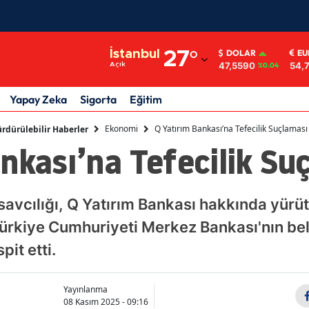
Adana
İstanbul
27
°
DOLAR
EU
47,5590
54,
Açık
%0.04
Adıyaman
Afyonkarahisar
Yapay Zeka
Sigorta
Eğitim
Ağrı
Ekonomi
Q Yatırım Bankası’na Tefecilik Suçlaması
rdürülebilir Haberler
nkası’na Tefecilik Su
Amasya
Ankara
avcılığı, Q Yatırım Bankası hakkında yürü
Antalya
kiye Cumhuriyeti Merkez Bankası'nın belirl
Artvin
pit etti.
Aydın
Yayınlanma
Balıkesir
08 Kasım 2025 - 09:16