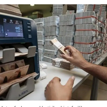
Bilecik
Bingöl
Bitlis
Bolu
Burdur
Bursa
Çanakkale
Çankırı
Çorum
Denizli
Diyarbakır