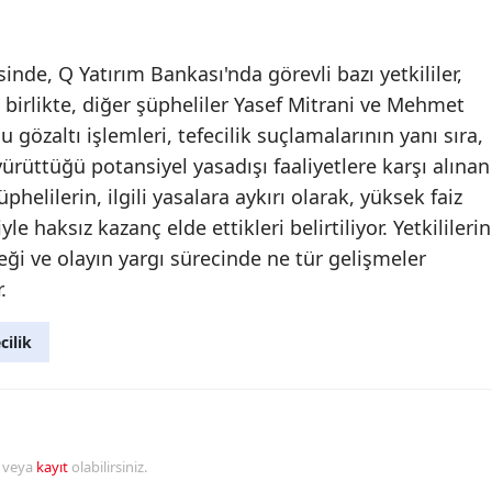
Mersin
nde, Q Yatırım Bankası'nda görevli bazı yetkililer,
İstanbul
le birlikte, diğer şüpheliler Yasef Mitrani ve Mehmet
İzmir
 gözaltı işlemleri, tefecilik suçlamalarının yanı sıra,
ürüttüğü potansiyel yasadışı faaliyetlere karşı alınan
Kars
phelilerin, ilgili yasalara aykırı olarak, yüksek faiz
Kastamonu
le haksız kazanç elde ettikleri belirtiliyor. Yetkililerin
Kayseri
eği ve olayın yargı sürecinde ne tür gelişmeler
.
Kırklareli
cilik
Kırşehir
Kocaeli
Konya
r veya
kayıt
olabilirsiniz.
Kütahya