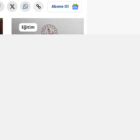
Abone Ol
Eğitim
Öğrenciler için Yeni
Akademik Dergi
Yayın Hayatına
Girdi
Eğitim