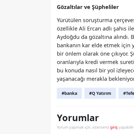
Gözaltılar ve Şüpheliler
Yürütülen soruşturma çerçevesi
özellikle Ali Ercan adlı şahıs i
Aydoğdu da gözaltına alındı. Bu
bankanın kar elde etmek için y
bir önlem olarak öne çıkıyor. Şü
oranlarıyla kredi vermek suretiy
bu konuda nasıl bir yol izleyec
yaşanacağı merakla bekleniyor
#banka
#Q Yatırım
#Tefe
Yorumlar
Yorum yapmak için, isterseniz
giriş
yapabili