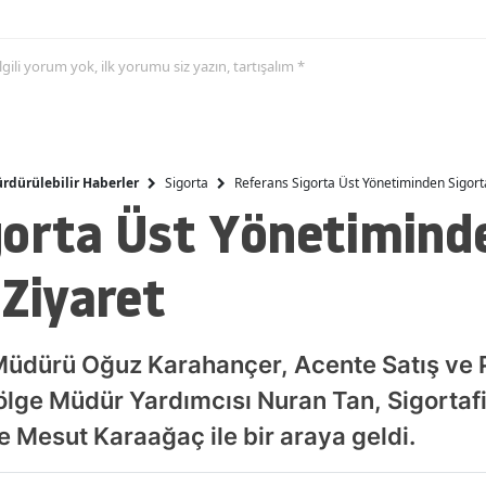
Malatya
 ilgili yorum yok, ilk yorumu siz yazın, tartışalım *
Manisa
Kahramanmaraş
Mardin
Sigorta
Referans Sigorta Üst Yönetiminden Sigorta
rdürülebilir Haberler
gorta Üst Yönetimind
Muğla
Muş
 Ziyaret
Nevşehir
Niğde
Müdürü Oğuz Karahançer, Acente Satış ve 
Ordu
lge Müdür Yardımcısı Nuran Tan, Sigortafi'
e Mesut Karaağaç ile bir araya geldi.
Rize
Sakarya