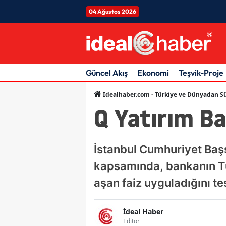
04 Ağustos 2026
Güncel Akış
Ekonomi
Teşvik-Proje
Idealhaber.com - Türkiye ve Dünyadan Sü
Q Yatırım Ba
İstanbul Cumhuriyet Başs
kapsamında, bankanın Tür
aşan faiz uyguladığını tes
İdeal Haber
Editör