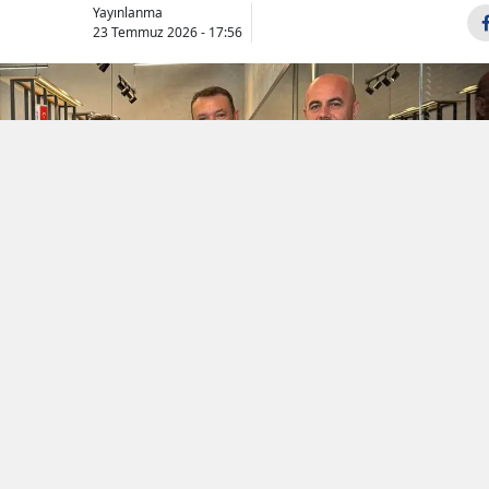
Yayınlanma
23 Temmuz 2026 - 17:56
Samsun
Siirt
Sinop
Sivas
Tekirdağ
Tokat
Trabzon
Tunceli
Şanlıurfa
Uşak
Van