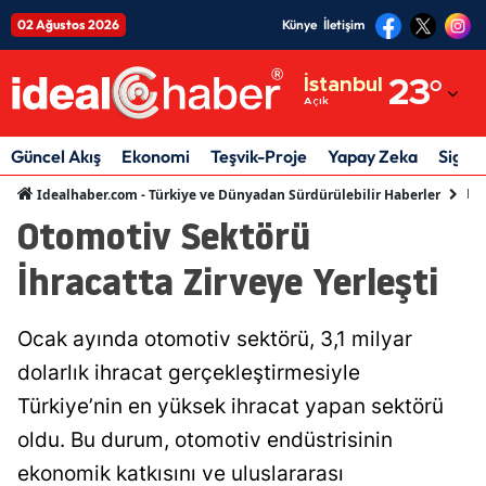
02 Ağustos 2026
Künye
İletişim
Adana
İstanbul
23
°
Açık
Adıyaman
Afyonkarahisar
Güncel Akış
Ekonomi
Teşvik-Proje
Yapay Zeka
Sigor
Ek
Idealhaber.com - Türkiye ve Dünyadan Sürdürülebilir Haberler
Ağrı
Otomotiv Sektörü
Amasya
İhracatta Zirveye Yerleşti
Ankara
Antalya
Ocak ayında otomotiv sektörü, 3,1 milyar
dolarlık ihracat gerçekleştirmesiyle
Artvin
Türkiye’nin en yüksek ihracat yapan sektörü
Aydın
oldu. Bu durum, otomotiv endüstrisinin
Balıkesir
ekonomik katkısını ve uluslararası