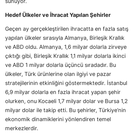
sunuyor.
Yozgat
Hedef Ülkeler ve İhracat Yapılan Şehirler
Zonguldak
Geçen ay gerçekleştirilen ihracatta en fazla satış
Aksaray
yapılan ülkeler sırasıyla Almanya, Birleşik Krallık
ve ABD oldu. Almanya, 1,6 milyar dolarla zirveye
Bayburt
çıktığı gibi, Birleşik Krallık 1,1 milyar dolarla ikinci
Karaman
ve ABD 1 milyar dolarla üçüncü sıradadır. Bu
Kırıkkale
ülkeler, Türk ürünlerine olan ilgiyi ve pazar
stratejilerinin etkinliğini göstermektedir. İstanbul
Batman
6,9 milyar dolarla en fazla ihracat yapan şehir
Şırnak
olurken, onu Kocaeli 1,7 milyar dolar ve Bursa 1,2
milyar dolar ile takip etti. Bu şehirler, Türkiye’nin
Bartın
ekonomik dinamiklerini yönlendiren temel
Ardahan
merkezlerdir.
Iğdır