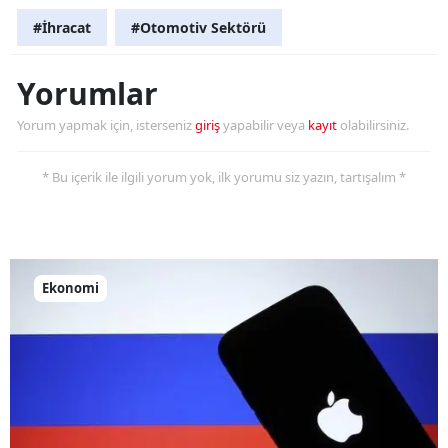
#İhracat
#Otomotiv Sektörü
Yalova
Karabük
Yorumlar
Kilis
Yorum yapmak için, isterseniz
giriş
yapabilir veya
kayıt
olabilirsiniz.
Osmaniye
* Bu içerik ile ilgili yorum yok, ilk yorumu siz yazın, tartışalım *
Düzce
Ekonomi