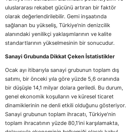
uluslararası rekabet gücünü artıran bir faktör
Malatya
olarak değerlendirilebilir. Gemi inşaatında
Manisa
sağlanan bu yükseliş, Türkiye’nin denizcilik
Kahramanmaraş
alanındaki yenilikçi yaklaşımlarının ve kalite
standartlarının yükselmesinin bir sonucudur.
Mardin
Sanayi Grubunda Dikkat Çeken İstatistikler
Muğla
Muş
Ocak ayı itibarıyla sanayi grubunun toplam dış
satımı, bir önceki yıla göre yüzde 5,6 oranında
Nevşehir
bir düşüşle 14,1 milyar dolara geriledi. Bu durum,
Niğde
genel ekonomik koşulların ve küresel ticaret
dinamiklerinin ne denli etkili olduğunu gösteriyor.
Ordu
Sanayi grubunun toplam ihracatı, Türkiye'nin
Rize
toplam ihracatının yüzde 80,1'ini karşılamakta,
Sakarya
dolayısıyla ekonominin belkemiği olarak kabul