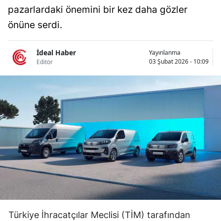
pazarlardaki önemini bir kez daha gözler
Bilecik
önüne serdi.
Bingöl
Bitlis
İdeal Haber
Yayınlanma
03 Şubat 2026 - 10:09
Editör
Bolu
Burdur
Bursa
Çanakkale
Çankırı
Çorum
Denizli
Diyarbakır
Türkiye İhracatçılar Meclisi (TİM) tarafından