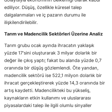
ediliyor. Düşüş, özellikle küresel talep
Samsun
dalgalanmaları ve iç pazarın durumu ile
Siirt
ilişkilendirilebilir.
Sinop
Tarım ve Madencilik Sektörleri Üzerine Analiz
Sivas
Tarım grubu ocak ayında ihracatın yaklaşık
Tekirdağ
yüzde 17'sini oluşturarak 3 milyar dolarlık bir
Tokat
değer ile çıkış yaptı; fakat bu alanda yüzde 0,7
oranında bir düşüş gözlemlendi. Öte yandan,
Trabzon
madencilik sektörü ise 522,1 milyon dolarlık bir
Tunceli
ihracat gerçekleştirerek yüzde 14,3 oranında bir
artış kaydetti. Madencilikteki bu yükseliş,
Şanlıurfa
kaynakların etkin kullanımı ve uluslararası
Uşak
piyasalardaki talep ile ilgili olumlu sinyaller
Van