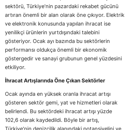
sektörü, Türkiye'nin pazardaki rekabet gücünü
Mersin
artıran önemli bir alan olarak öne çıkıyor. Elektrik
İstanbul
ve elektronik konusunda yapılan ihracat ise
İzmir
yenilikçi ürünlerin yurtdışındaki talebini
gösteriyor. Ocak ayı bazında bu sektörlerin
Kars
performansı oldukça önemli bir ekonomik
Kastamonu
göstergedir ve sanayi grubunun genel yüzdesini
etkiliyor.
Kayseri
Kırklareli
İhracat Artışlarında Öne Çıkan Sektörler
Kırşehir
Ocak ayında en yüksek oranla ihracat artışı
gösteren sektör gemi, yat ve hizmetleri olarak
Kocaeli
belirlendi. Bu sektördeki ihracat artışı yüzde
Konya
102,6 olarak kaydedildi. Böyle bir artış,
Kütahya
Türkiye'nin denizcilik alanındaki potansiyelini ve