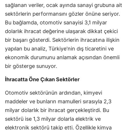
sağlanan veriler, ocak ayında sanayi grubuna ait
Edirne
sektörlerin performansını gözler önüne seriyor.
Elazığ
Bu bağlamda, otomotiv sanayisi 3,1 milyar
dolarlık ihracat değerine ulaşarak dikkat çekici
Erzincan
bir başarı gösterdi. Sektörlerin ihracatına ilişkin
Erzurum
yapılan bu analiz, Türkiye'nin dış ticaretini ve
Eskişehir
ekonomik durumunu anlamak açısından önemli
bir gösterge sunuyor.
Gaziantep
Giresun
İhracatta Öne Çıkan Sektörler
Gümüşhane
Otomotiv sektörünün ardından, kimyevi
maddeler ve bunların mamulleri sırasıyla 2,3
Hakkari
milyar dolarlık bir ihracat gerçekleştirdi. Bu
Hatay
sektörü ise 1,3 milyar dolarla elektrik ve
Isparta
elektronik sektörü takip etti. Özellikle kimya