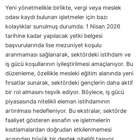
Yeni yönetmelikle birlikte, vergi veya meslek
Malatya
odası kaydı bulunan işletmeler için bazı
Manisa
kolaylıklar sunulmuş durumda. 1 Nisan 2026
Kahramanmaraş
tarihine kadar yapılacak yetki belgesi
başvurularında lise mezuniyet koşulu
Mardin
aranmaması sağlanarak, sektördeki istihdam ve
Muğla
iş gücü koşullarının iyileştirilmesi amaçlanıyor. Bu
düzenleme, özellikle mesleki eğitim alanında yeni
Muş
fırsatlar sunarak, sektördeki gençlerin daha aktif
Nevşehir
bir rol almasını teşvik ediyor. Böylece, iş gücü
Niğde
piyasasında nitelikli eleman istihdamının
artırılması hedefleniyor. Bu ekstralar, sektörde
Ordu
faaliyet gösteren esnafın ve işletmelerin
Rize
kısıtlamalardan doğrudan etkilenmemesi
Sakarya
açısından büyük bir destek niteliği taşıyor.