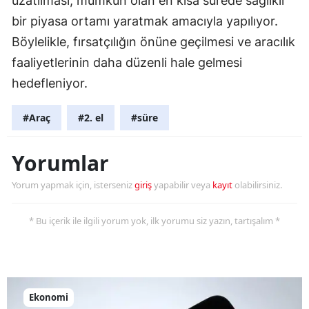
uzatılması, mümkün olan en kısa sürede sağlıklı
bir piyasa ortamı yaratmak amacıyla yapılıyor.
Yozgat
Böylelikle, fırsatçılığın önüne geçilmesi ve aracılık
Zonguldak
faaliyetlerinin daha düzenli hale gelmesi
Aksaray
hedefleniyor.
Bayburt
#Araç
#2. el
#süre
Karaman
Yorumlar
Kırıkkale
Yorum yapmak için, isterseniz
giriş
yapabilir veya
kayıt
olabilirsiniz.
Batman
* Bu içerik ile ilgili yorum yok, ilk yorumu siz yazın, tartışalım *
Şırnak
Bartın
Ardahan
Ekonomi
Iğdır