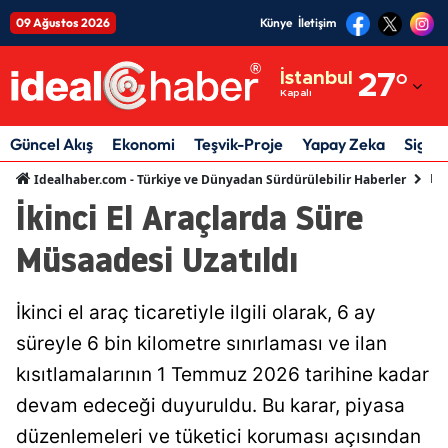
09 Ağustos 2026
Künye
İletişim
Adana
İstanbul
27
°
Kapalı
Adıyaman
Afyonkarahisar
Güncel Akış
Ekonomi
Teşvik-Proje
Yapay Zeka
Sigor
Ek
Idealhaber.com - Türkiye ve Dünyadan Sürdürülebilir Haberler
Ağrı
İkinci El Araçlarda Süre
Amasya
Müsaadesi Uzatıldı
Ankara
Antalya
İkinci el araç ticaretiyle ilgili olarak, 6 ay
süreyle 6 bin kilometre sınırlaması ve ilan
Artvin
kısıtlamalarının 1 Temmuz 2026 tarihine kadar
Aydın
devam edeceği duyuruldu. Bu karar, piyasa
Balıkesir
düzenlemeleri ve tüketici koruması açısından