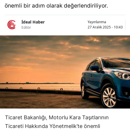
önemli bir adım olarak değerlendiriliyor.
Bilecik
Bingöl
İdeal Haber
Yayınlanma
27 Aralık 2025 - 10:43
Editör
Bitlis
Bolu
Burdur
Bursa
Çanakkale
Çankırı
Çorum
Denizli
Ticaret Bakanlığı, Motorlu Kara Taşıtlarının
Diyarbakır
Ticareti Hakkında Yönetmelik’te önemli