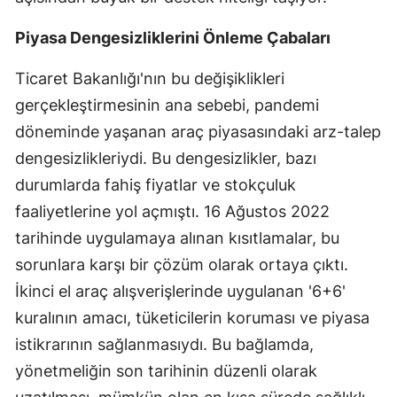
Samsun
Piyasa Dengesizliklerini Önleme Çabaları
Siirt
Ticaret Bakanlığı'nın bu değişiklikleri
Sinop
gerçekleştirmesinin ana sebebi, pandemi
döneminde yaşanan araç piyasasındaki arz-talep
Sivas
dengesizlikleriydi. Bu dengesizlikler, bazı
Tekirdağ
durumlarda fahiş fiyatlar ve stokçuluk
faaliyetlerine yol açmıştı. 16 Ağustos 2022
Tokat
tarihinde uygulamaya alınan kısıtlamalar, bu
Trabzon
sorunlara karşı bir çözüm olarak ortaya çıktı.
Tunceli
İkinci el araç alışverişlerinde uygulanan '6+6'
kuralının amacı, tüketicilerin koruması ve piyasa
Şanlıurfa
istikrarının sağlanmasıydı. Bu bağlamda,
Uşak
yönetmeliğin son tarihinin düzenli olarak
Van