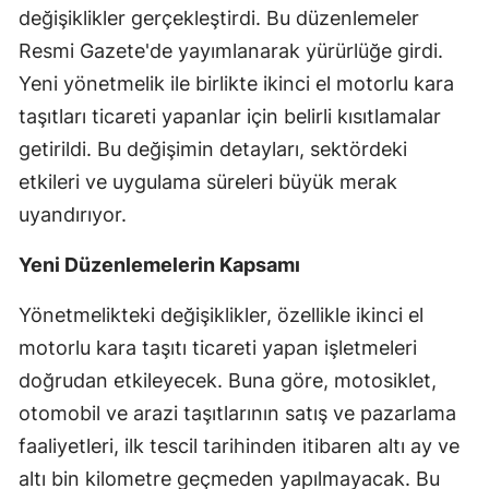
değişiklikler gerçekleştirdi. Bu düzenlemeler
Edirne
Resmi Gazete'de yayımlanarak yürürlüğe girdi.
Elazığ
Yeni yönetmelik ile birlikte ikinci el motorlu kara
taşıtları ticareti yapanlar için belirli kısıtlamalar
Erzincan
getirildi. Bu değişimin detayları, sektördeki
Erzurum
etkileri ve uygulama süreleri büyük merak
Eskişehir
uyandırıyor.
Gaziantep
Yeni Düzenlemelerin Kapsamı
Giresun
Yönetmelikteki değişiklikler, özellikle ikinci el
Gümüşhane
motorlu kara taşıtı ticareti yapan işletmeleri
doğrudan etkileyecek. Buna göre, motosiklet,
Hakkari
otomobil ve arazi taşıtlarının satış ve pazarlama
Hatay
faaliyetleri, ilk tescil tarihinden itibaren altı ay ve
Isparta
altı bin kilometre geçmeden yapılmayacak. Bu