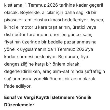
kısıtlama, 1 Temmuz 2026 tarihine kadar geçerli
Mersin
olacak. Böylelikle, alıcılar için daha sağlıklı bir
İstanbul
piyasa ortamı oluşturulması hedefleniyor. Ayrıca,
ikinci el motorlu kara taşıtlarının, üretici veya
İzmir
distribütör tarafından önerilen güncel satış
Kars
fiyatının üzerinde bir bedelle pazarlanmasına
Kastamonu
yönelik uygulamanın da 1 Temmuz 2026'ya
kadar sürmesi bekleniyor. Bu durum, fiyat
Kayseri
dengesizliğine karşı bir önlem olarak
Kırklareli
değerlendirilirken, araç alım-satımında şeffaflığın
Kırşehir
sağlanmasına yönelik önemli bir adım olarak
ifade ediliyor.
Kocaeli
Esnaf ve Vergi Kayıtlı İşletmelere Yönelik
Konya
Düzenlemeler
Kütahya