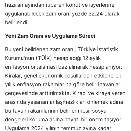
haziran ayından itibaren konut ve işyerlerine
Edirne
uygulanabilecek zam oranı yüzde 32.24 olarak
Elazığ
belirlendi.
Erzincan
Yeni Zam Oranı ve Uygulama Süreci
Erzurum
Bu yeni belirlenen zam oranı, Türkiye İstatistik
Eskişehir
Kurumu'nun (TÜİK) hesapladığı 12 aylık
enflasyon ortalaması baz alınarak hesaplanıyor.
Gaziantep
Kiralar, genel ekonomik koşullardan etkilenerek
Giresun
yıllık enflasyon rakamlarına göre belirli tavanlar
Gümüşhane
çerçevesinde arttırılmakta. Kiracı ve kiraya veren
arasında yaşanan anlaşmazlıkları önlemek adına
Hakkari
bu tavan rakamlarının belirlenmesi, sosyal
Hatay
dengeleri koruma adına hayati bir önem taşıyor.
Isparta
Uygulama 2024 yılının temmuz ayına kadar