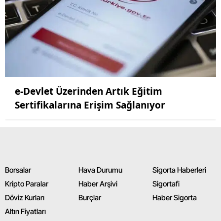
Yalova
Karabük
Kilis
Osmaniye
e-Devlet Üzerinden Artık Eğitim
Düzce
Sertifikalarına Erişim Sağlanıyor
Borsalar
Hava Durumu
Sigorta Haberleri
Kripto Paralar
Haber Arşivi
Sigortafi
Döviz Kurları
Burçlar
Haber Sigorta
Altın Fiyatları