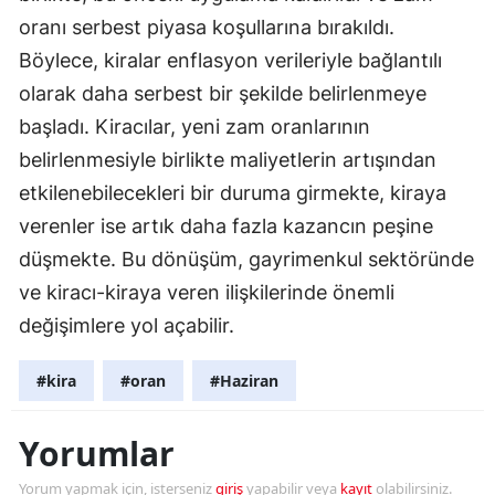
oranı serbest piyasa koşullarına bırakıldı.
Malatya
Böylece, kiralar enflasyon verileriyle bağlantılı
Manisa
olarak daha serbest bir şekilde belirlenmeye
Kahramanmaraş
başladı. Kiracılar, yeni zam oranlarının
belirlenmesiyle birlikte maliyetlerin artışından
Mardin
etkilenebilecekleri bir duruma girmekte, kiraya
Muğla
verenler ise artık daha fazla kazancın peşine
düşmekte. Bu dönüşüm, gayrimenkul sektöründe
Muş
ve kiracı-kiraya veren ilişkilerinde önemli
Nevşehir
değişimlere yol açabilir.
Niğde
#kira
#oran
#Haziran
Ordu
Yorumlar
Rize
Sakarya
Yorum yapmak için, isterseniz
giriş
yapabilir veya
kayıt
olabilirsiniz.