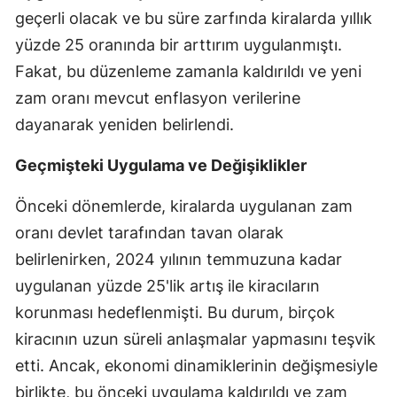
geçerli olacak ve bu süre zarfında kiralarda yıllık
Mersin
yüzde 25 oranında bir arttırım uygulanmıştı.
İstanbul
Fakat, bu düzenleme zamanla kaldırıldı ve yeni
zam oranı mevcut enflasyon verilerine
İzmir
dayanarak yeniden belirlendi.
Kars
Geçmişteki Uygulama ve Değişiklikler
Kastamonu
Önceki dönemlerde, kiralarda uygulanan zam
Kayseri
oranı devlet tarafından tavan olarak
Kırklareli
belirlenirken, 2024 yılının temmuzuna kadar
Kırşehir
uygulanan yüzde 25'lik artış ile kiracıların
korunması hedeflenmişti. Bu durum, birçok
Kocaeli
kiracının uzun süreli anlaşmalar yapmasını teşvik
Konya
etti. Ancak, ekonomi dinamiklerinin değişmesiyle
Kütahya
birlikte, bu önceki uygulama kaldırıldı ve zam