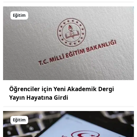
Yozgat
Eğitim
Zonguldak
Aksaray
Bayburt
Karaman
Kırıkkale
Batman
Öğrenciler için Yeni Akademik Dergi
Yayın Hayatına Girdi
Şırnak
Bartın
Eğitim
Ardahan
Iğdır