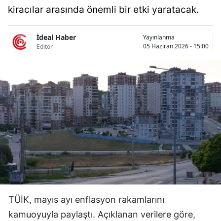
kiracılar arasında önemli bir etki yaratacak.
Bilecik
Bingöl
İdeal Haber
Yayınlanma
05 Haziran 2026 - 15:00
Editör
Bitlis
Bolu
Burdur
Bursa
Çanakkale
Çankırı
Çorum
Denizli
TÜİK, mayıs ayı enflasyon rakamlarını
Diyarbakır
kamuoyuyla paylaştı. Açıklanan verilere göre,