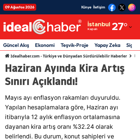
09 Ağustos 2026
Künye
İletişim
Adana
İstanbul
27
°
Kapalı
Adıyaman
Afyonkarahisar
Güncel Akış
Ekonomi
Teşvik-Proje
Yapay Zeka
Sigor
Ek
Idealhaber.com - Türkiye ve Dünyadan Sürdürülebilir Haberler
Ağrı
Haziran Ayında Kira Artış
Amasya
Sınırı Açıklandı!
Ankara
Antalya
Mayıs ayı enflasyon rakamları duyuruldu.
Yapılan hesaplamalara göre, Haziran ayı
Artvin
itibarıyla 12 aylık enflasyon ortalamasına
Aydın
dayanan kira artış oranı %32.24 olarak
Balıkesir
belirlendi. Bu durum, konut sahipleri ve