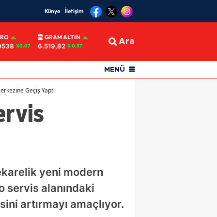
Künye
İletişim
URO
GRAM ALTIN
Ara
0538
6.519,82
%0.07
% 0,37
MENÜ
Merkezine Geçiş Yaptı
ervis
rekarelik yeni modern
o servis alanındaki
ini artırmayı amaçlıyor.