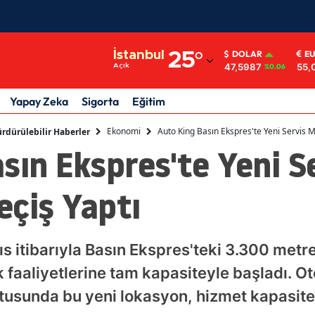
Adana
İstanbul
25
°
DOLAR
E
47,5987
55,
Açık
%0.06
Adıyaman
Afyonkarahisar
Yapay Zeka
Sigorta
Eğitim
Ağrı
Ekonomi
Auto King Basın Ekspres'te Yeni Servis 
rdürülebilir Haberler
sın Ekspres'te Yeni S
Amasya
Ankara
eçiş Yaptı
Antalya
Artvin
yıs itibarıyla Basın Ekspres'teki 3.300 met
faaliyetlerine tam kapasiteyle başladı. Ot
Aydın
usunda bu yeni lokasyon, hizmet kapasites
Balıkesir