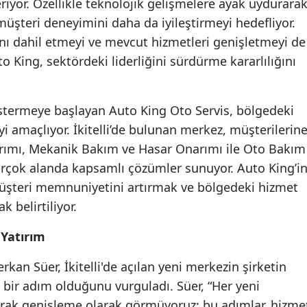
iyor. Özellikle teknolojik gelişmelere ayak uydurarak
müşteri deneyimini daha da iyileştirmeyi hedefliyor.
Samsun
ını dahil etmeyi ve mevcut hizmetleri genişletmeyi de
Siirt
 King, sektördeki liderliğini sürdürme kararlılığını
Sinop
Sivas
stermeye başlayan Auto King Oto Servis, bölgedeki
i amaçlıyor. İkitelli’de bulunan merkez, müşterilerin
Tekirdağ
rımı, Mekanik Bakım ve Hasar Onarımı ile Oto Bakım
Tokat
rçok alanda kapsamlı çözümler sunuyor. Auto King’i
üşteri memnuniyetini artırmak ve bölgedeki hizmet
Trabzon
 belirtiliyor.
Tunceli
 Yatırım
Şanlıurfa
kan Süer, İkitelli'de açılan yeni merkezin şirketin
Uşak
 bir adım olduğunu vurguladı. Süer, “Her yeni
larak genişleme olarak görmüyoruz; bu adımlar, hizme
Van