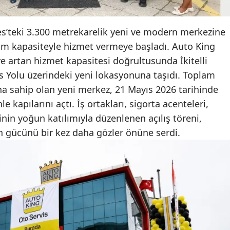
Edirne
res’teki 3.300 metrekarelik yeni ve modern merkezine
Elazığ
tam kapasiteyle hizmet vermeye başladı. Auto King
Erzincan
ve artan hizmet kapasitesi doğrultusunda İkitelli
s Yolu üzerindeki yeni lokasyonuna taşıdı. Toplam
Erzurum
na sahip olan yeni merkez, 21 Mayıs 2026 tarihinde
Eskişehir
e kapılarını açtı. İş ortakları, sigorta acenteleri,
inin yoğun katılımıyla düzenlenen açılış töreni,
Gaziantep
 gücünü bir kez daha gözler önüne serdi.
Giresun
Gümüşhane
Hakkari
Hatay
Isparta