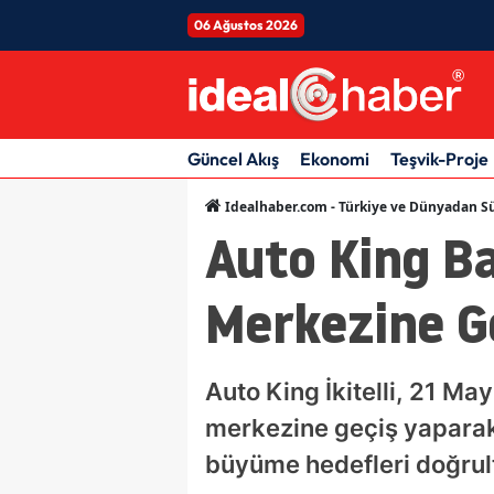
06 Ağustos 2026
Güncel Akış
Ekonomi
Teşvik-Proje
Idealhaber.com - Türkiye ve Dünyadan Sü
Auto King Ba
Merkezine G
Auto King İkitelli, 21 Ma
merkezine geçiş yaparak 
büyüme hedefleri doğrult