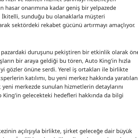
 hasar onarımına kadar geniş bir yelpazede
Malatya
İkitelli, sunduğu bu olanaklarla müşteri
Manisa
rak sektördeki rekabet gücünü artırmayı amaçlıyor.
Kahramanmaraş
Mardin
l pazardaki duruşunu pekiştiren bir etkinlik olarak ön
Muğla
ların bir araya geldiği bu tören, Auto King'in hızla
 gözler önüne serdi. Yerel iş ortakları ile birlikte
Muş
sperlerin katılımı, bu yeni merkez hakkında yaratılan
Nevşehir
lar, yeni merkezde sunulan hizmetlerin detaylarını
 King'in gelecekteki hedefleri hakkında da bilgi
Niğde
Ordu
Rize
ezinin açılışıyla birlikte, şirket geleceğe dair büyük
Sakarya