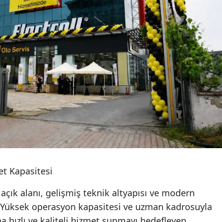
Mersin
İstanbul
İzmir
Kars
Kastamonu
Kayseri
Kırklareli
Kırşehir
t Kapasitesi
Kocaeli
açık alanı, gelişmiş teknik altyapısı ve modern
Konya
. Yüksek operasyon kapasitesi ve uzman kadrosuyla
Kütahya
a hızlı ve kaliteli hizmet sunmayı hedefleyen