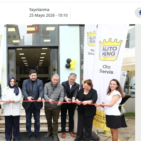
Bilecik
Yayınlanma
25 Mayıs 2026 - 10:10
Bingöl
Bitlis
Bolu
Burdur
Bursa
Çanakkale
Çankırı
Çorum
Denizli
Diyarbakır