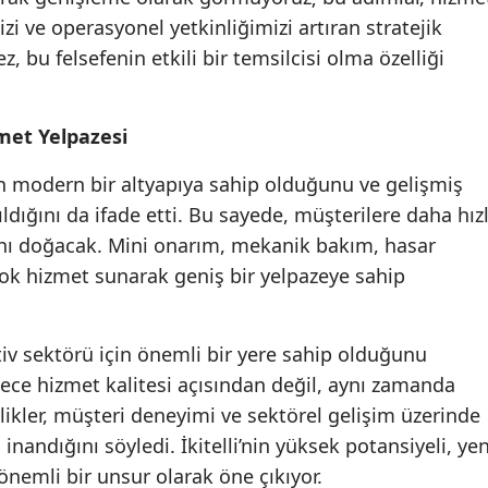
i ve operasyonel yetkinliğimizi artıran stratejik
Yozgat
z, bu felsefenin etkili bir temsilcisi olma özelliği
Zonguldak
Aksaray
met Yelpazesi
Bayburt
in modern bir altyapıya sahip olduğunu ve gelişmiş
dığını da ifade etti. Bu sayede, müşterilere daha hızl
Karaman
nı doğacak. Mini onarım, mekanik bakım, hasar
Kırıkkale
çok hizmet sunarak geniş bir yelpazeye sahip
Batman
otiv sektörü için önemli bir yere sahip olduğunu
Şırnak
adece hizmet kalitesi açısından değil, aynı zamanda
Bartın
ilikler, müşteri deneyimi ve sektörel gelişim üzerinde
Ardahan
inandığını söyledi. İkitelli’nin yüksek potansiyeli, yen
 önemli bir unsur olarak öne çıkıyor.
Iğdır