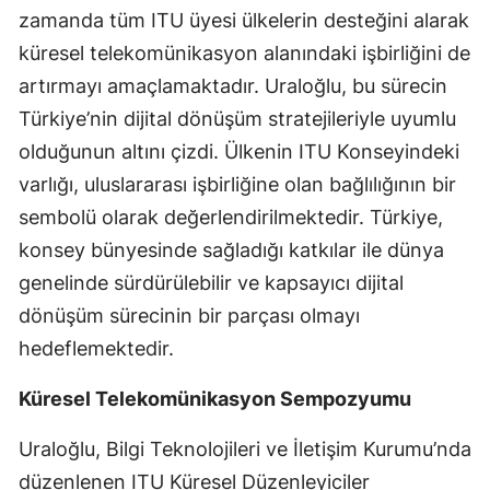
zamanda tüm ITU üyesi ülkelerin desteğini alarak
Mersin
küresel telekomünikasyon alanındaki işbirliğini de
İstanbul
artırmayı amaçlamaktadır. Uraloğlu, bu sürecin
Türkiye’nin dijital dönüşüm stratejileriyle uyumlu
İzmir
olduğunun altını çizdi. Ülkenin ITU Konseyindeki
Kars
varlığı, uluslararası işbirliğine olan bağlılığının bir
Kastamonu
sembolü olarak değerlendirilmektedir. Türkiye,
konsey bünyesinde sağladığı katkılar ile dünya
Kayseri
genelinde sürdürülebilir ve kapsayıcı dijital
Kırklareli
dönüşüm sürecinin bir parçası olmayı
Kırşehir
hedeflemektedir.
Kocaeli
Küresel Telekomünikasyon Sempozyumu
Konya
Uraloğlu, Bilgi Teknolojileri ve İletişim Kurumu’nda
Kütahya
düzenlenen ITU Küresel Düzenleyiciler