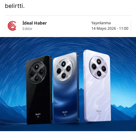
belirtti.
Bilecik
Bingöl
İdeal Haber
Yayınlanma
14 Mayıs 2026 - 11:00
Editör
Bitlis
Bolu
Burdur
Bursa
Çanakkale
Çankırı
Çorum
Denizli
Diyarbakır