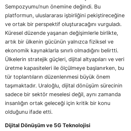
Sempozyumu’nun önemine değindi. Bu
Malatya
platformun, uluslararası işbirliğini pekiştireceğine
Manisa
ve ortak bir perspektif oluşturacağını vurguladı.
Küresel düzende yaşanan değişimlerle birlikte,
Kahramanmaraş
artık bir ülkenin gücünün yalnızca fiziksel ve
Mardin
ekonomik kaynaklarla sınırlı olmadığını belirtti.
Muğla
Ülkelerin stratejik güçleri, dijital altyapıları ve veri
üretme kapasiteleri ile ölçülmeye başlanırken, bu
Muş
tür toplantıların düzenlenmesi büyük önem
Nevşehir
taşımaktadır. Uraloğlu, dijital dönüşüm sürecinin
Niğde
sadece bir sektör meselesi değil, aynı zamanda
insanlığın ortak geleceği için kritik bir konu
Ordu
olduğunu ifade etti.
Rize
Dijital Dönüşüm ve 5G Teknolojisi
Sakarya