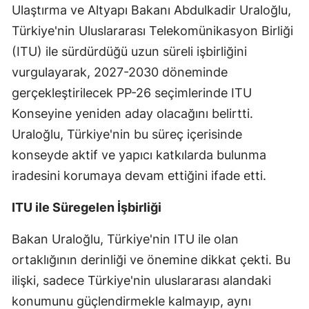
Ulaştırma ve Altyapı Bakanı Abdulkadir Uraloğlu,
Edirne
Türkiye'nin Uluslararası Telekomünikasyon Birliği
Elazığ
(ITU) ile sürdürdüğü uzun süreli işbirliğini
vurgulayarak, 2027-2030 döneminde
Erzincan
gerçekleştirilecek PP-26 seçimlerinde ITU
Erzurum
Konseyine yeniden aday olacağını belirtti.
Eskişehir
Uraloğlu, Türkiye'nin bu süreç içerisinde
konseyde aktif ve yapıcı katkılarda bulunma
Gaziantep
iradesini korumaya devam ettiğini ifade etti.
Giresun
ITU ile Süregelen İşbirliği
Gümüşhane
Bakan Uraloğlu, Türkiye'nin ITU ile olan
Hakkari
ortaklığının derinliği ve önemine dikkat çekti. Bu
Hatay
ilişki, sadece Türkiye'nin uluslararası alandaki
Isparta
konumunu güçlendirmekle kalmayıp, aynı