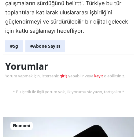
çalışmaların sürdüğünü belirtti. Türkiye bu tür
toplantılara katılarak uluslararası işbirliğini
güçlendirmeyi ve sürdürülebilir bir dijital gelecek
için katkı sağlamayı hedefliyor.
#5g
#Abone Sayısı
Yorumlar
Yorum yapmak için, isterseniz
giriş
yapabilir veya
kayıt
olabilirsiniz.
* Bu içerik ile ilgili yorum yok, ilk yorumu siz yazın, tartışalım *
Ekonomi