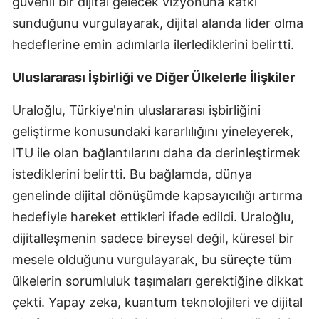
güvenli bir dijital gelecek vizyonuna katkı
sunduğunu vurgulayarak, dijital alanda lider olma
Yalova
hedeflerine emin adımlarla ilerlediklerini belirtti.
Karabük
Uluslararası İşbirliği ve Diğer Ülkelerle İlişkiler
Kilis
Uraloğlu, Türkiye'nin uluslararası işbirliğini
Osmaniye
geliştirme konusundaki kararlılığını yineleyerek,
Düzce
ITU ile olan bağlantılarını daha da derinleştirmek
istediklerini belirtti. Bu bağlamda, dünya
genelinde dijital dönüşümde kapsayıcılığı artırma
hedefiyle hareket ettikleri ifade edildi. Uraloğlu,
dijitalleşmenin sadece bireysel değil, küresel bir
mesele olduğunu vurgulayarak, bu süreçte tüm
ülkelerin sorumluluk taşımaları gerektiğine dikkat
çekti. Yapay zeka, kuantum teknolojileri ve dijital