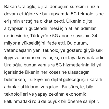
Bakan Uraloğlu, dijital dönüşüm sürecinin hızla
Samsun
devam ettiğine ve bu kapsamda 5G teknolojisine
Siirt
erişimin arttığına dikkat çekti. Ülkenin dijital
altyapısının güçlendirilmesi için atılan adımlar
Sinop
neticesinde, Türkiye’de 5G abone sayısının 34
Sivas
milyona yükseldiğini ifade etti. Bu durum,
Tekirdağ
vatandaşların yeni teknolojiye gösterdiği yüksek
ilgiyi ve benimsemeyi açıkça ortaya koymaktadır.
Tokat
Uraloğlu, bunun yanı sıra 5G hizmetlerinin iki yıl
Trabzon
içerisinde ülkenin her köşesine ulaşacağını
Tunceli
belirtirken, Türkiye'nin dijital geleceği için kararlı
adımlar attıklarını vurguladı. Bu süreçte, bilgi
Şanlıurfa
teknolojileri ve yapay zekânın ekonomik
Uşak
kalkınmadaki rolü de büyük bir öneme sahiptir.
Van