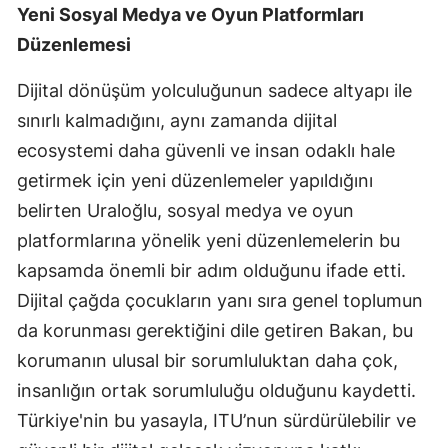
Yeni Sosyal Medya ve Oyun Platformları
Yozgat
Düzenlemesi
Zonguldak
Dijital dönüşüm yolculuğunun sadece altyapı ile
Aksaray
sınırlı kalmadığını, aynı zamanda dijital
ecosystemi daha güvenli ve insan odaklı hale
Bayburt
getirmek için yeni düzenlemeler yapıldığını
Karaman
belirten Uraloğlu, sosyal medya ve oyun
platformlarına yönelik yeni düzenlemelerin bu
Kırıkkale
kapsamda önemli bir adım olduğunu ifade etti.
Batman
Dijital çağda çocukların yanı sıra genel toplumun
Şırnak
da korunması gerektiğini dile getiren Bakan, bu
korumanın ulusal bir sorumluluktan daha çok,
Bartın
insanlığın ortak sorumluluğu olduğunu kaydetti.
Ardahan
Türkiye'nin bu yasayla, ITU’nun sürdürülebilir ve
Iğdır