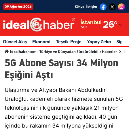
09 Ağustos 2026
Künye
İletişim
Adana
İstanbul
26
°
Açık
Adıyaman
Afyonkarahisar
Güncel Akış
Ekonomi
Teşvik-Proje
Yapay Zeka
Sigor
Ek
Idealhaber.com - Türkiye ve Dünyadan Sürdürülebilir Haberler
Ağrı
5G Abone Sayısı 34 Milyon
Amasya
Eşiğini Aştı
Ankara
Antalya
Ulaştırma ve Altyapı Bakanı Abdulkadir
Uraloğlu, kademeli olarak hizmete sunulan 5G
Artvin
teknolojisinin ilk gününde yaklaşık 21 milyon
Aydın
abonenin sisteme geçtiğini açıkladı. 40 gün
Balıkesir
içinde bu rakamın 34 milyona yükseldiğini