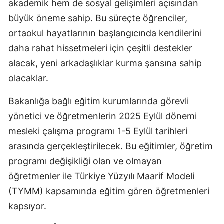
akademik hem de sosyal gelişimleri açısından
büyük öneme sahip. Bu süreçte öğrenciler,
Yozgat
ortaokul hayatlarının başlangıcında kendilerini
Zonguldak
daha rahat hissetmeleri için çeşitli destekler
Aksaray
alacak, yeni arkadaşlıklar kurma şansına sahip
olacaklar.
Bayburt
Karaman
Bakanlığa bağlı eğitim kurumlarında görevli
yönetici ve öğretmenlerin 2025 Eylül dönemi
Kırıkkale
mesleki çalışma programı 1-5 Eylül tarihleri
Batman
arasında gerçekleştirilecek. Bu eğitimler, öğretim
programı değişikliği olan ve olmayan
Şırnak
öğretmenler ile Türkiye Yüzyılı Maarif Modeli
Bartın
(TYMM) kapsamında eğitim gören öğretmenleri
Ardahan
kapsıyor.
Iğdır