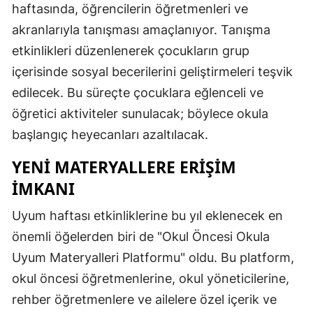
haftasında, öğrencilerin öğretmenleri ve
Mersin
akranlarıyla tanışması amaçlanıyor. Tanışma
İstanbul
etkinlikleri düzenlenerek çocukların grup
içerisinde sosyal becerilerini geliştirmeleri teşvik
İzmir
edilecek. Bu süreçte çocuklara eğlenceli ve
Kars
öğretici aktiviteler sunulacak; böylece okula
başlangıç heyecanları azaltılacak.
Kastamonu
YENI MATERYALLERE ERIŞIM
Kayseri
İMKANI
Kırklareli
Uyum haftası etkinliklerine bu yıl eklenecek en
Kırşehir
önemli öğelerden biri de "Okul Öncesi Okula
Kocaeli
Uyum Materyalleri Platformu" oldu. Bu platform,
Konya
okul öncesi öğretmenlerine, okul yöneticilerine,
rehber öğretmenlere ve ailelere özel içerik ve
Kütahya