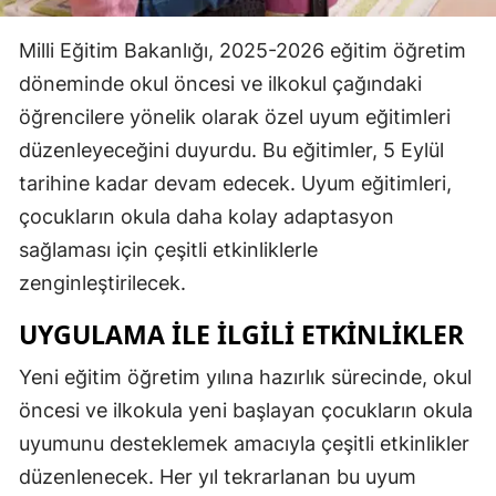
Edirne
Milli Eğitim Bakanlığı, 2025-2026 eğitim öğretim
Elazığ
döneminde okul öncesi ve ilkokul çağındaki
öğrencilere yönelik olarak özel uyum eğitimleri
Erzincan
düzenleyeceğini duyurdu. Bu eğitimler, 5 Eylül
Erzurum
tarihine kadar devam edecek. Uyum eğitimleri,
Eskişehir
çocukların okula daha kolay adaptasyon
sağlaması için çeşitli etkinliklerle
Gaziantep
zenginleştirilecek.
Giresun
UYGULAMA ILE İLGILI ETKINLIKLER
Gümüşhane
Yeni eğitim öğretim yılına hazırlık sürecinde, okul
Hakkari
öncesi ve ilkokula yeni başlayan çocukların okula
Hatay
uyumunu desteklemek amacıyla çeşitli etkinlikler
düzenlenecek. Her yıl tekrarlanan bu uyum
Isparta