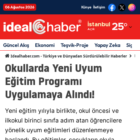
06 Ağustos 2026
Künye
İletişim
Adana
İstanbul
25
°
Açık
Adıyaman
Afyonkarahisar
Güncel Akış
Ekonomi
Teşvik-Proje
Yapay Zeka
Sigor
Eği
Idealhaber.com - Türkiye ve Dünyadan Sürdürülebilir Haberler
Ağrı
Okullarda Yeni Uyum
Amasya
Eğitim Programı
Ankara
Uygulamaya Alındı!
Antalya
Artvin
Yeni eğitim yılıyla birlikte, okul öncesi ve
ilkokul birinci sınıfa adım atan öğrencilere
Aydın
yönelik uyum eğitimleri düzenlenmeye
Balıkesir
başlandı. Bu eğitimler, çocukların okula