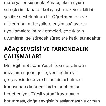
materyaller sunacak. Amacı, okula uyum
Malatya
süreçlerini daha da kolaylaştırmak ve etkili bir
şekilde destek olmaktır. Öğretmenlerin ve
Manisa
ailelerin bu materyallere erişim sağlayarak
Kahramanmaraş
uygulamalara iştirak etmeleri, çocukların
Mardin
uyumlarını geliştirecek süreçlere katkı sunacaktır.
Muğla
AĞAÇ SEVGISI VE FARKINDALIK
ÇALIŞMALARI
Muş
Milli Eğitim Bakanı Yusuf Tekin tarafından
Nevşehir
imzalanan genelge ile, yeni eğitim yılı
Niğde
çerçevesinde çevre bilincinin artırılması
Ordu
konusunda da önemli adımlar atılması
hedefleniyor. "Yeşil vatan" kavramının
Rize
korunması, doğa sevgisinin aşılanması ve orman
Sakarya