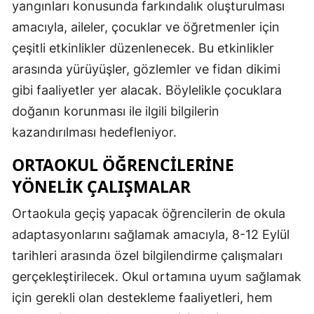
yangınları konusunda farkındalık oluşturulması
Samsun
amacıyla, aileler, çocuklar ve öğretmenler için
çeşitli etkinlikler düzenlenecek. Bu etkinlikler
Siirt
arasında yürüyüşler, gözlemler ve fidan dikimi
Sinop
gibi faaliyetler yer alacak. Böylelikle çocuklara
Sivas
doğanın korunması ile ilgili bilgilerin
kazandırılması hedefleniyor.
Tekirdağ
ORTAOKUL ÖĞRENCILERINE
Tokat
YÖNELIK ÇALIŞMALAR
Trabzon
Ortaokula geçiş yapacak öğrencilerin de okula
Tunceli
adaptasyonlarını sağlamak amacıyla, 8-12 Eylül
Şanlıurfa
tarihleri arasında özel bilgilendirme çalışmaları
gerçekleştirilecek. Okul ortamına uyum sağlamak
Uşak
için gerekli olan destekleme faaliyetleri, hem
Van