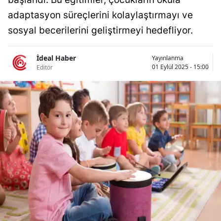
Bilecik
adaptasyon süreçlerini kolaylaştırmayı ve
sosyal becerilerini geliştirmeyi hedefliyor.
Bingöl
Bitlis
İdeal Haber
Yayınlanma
01 Eylül 2025 - 15:00
Editör
Bolu
Burdur
Bursa
Çanakkale
Çankırı
Çorum
Denizli
Diyarbakır