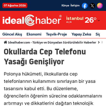
07 Ağustos 2026
Künye
İletişim
Adana
İstanbul
26
°
Açık
Adıyaman
Afyonkarahisar
Güncel Akış
Ekonomi
Teşvik-Proje
Yapay Zeka
Sigor
Eği
Idealhaber.com - Türkiye ve Dünyadan Sürdürülebilir Haberler
Ağrı
Okullarda Cep Telefonu
Amasya
Yasağı Genişliyor
Ankara
Antalya
Polonya hükümeti, ilkokullarda cep
telefonlarının kullanımını sınırlayan bir yasa
Artvin
tasarısını kabul etti. Bu düzenleme,
Aydın
öğrencilerin öğrenim sürecine odaklanmalarını
Balıkesir
artırmayı ve dikkatlerini dağıtan teknolojik