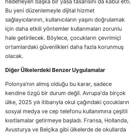
hedefleyen başka bir yasa tasarısını da kabul etti.
Bu yeni düzenlemeyle dijital hizmet
Yozgat
sağlayıcılarının, kullanıcıların yaşını doğrulamak
Zonguldak
için daha etkili yöntemler kullanmaları zorunlu
Aksaray
hale getirilecek. Böylece, çocukların çevrimiçi
ortamlardaki güvenlikleri daha fazla korunmuş
Bayburt
olacak.
Karaman
Diğer Ülkelerdeki Benzer Uygulamalar
Kırıkkale
Polonya’nın almış olduğu bu karar, sadece
Batman
kendine özgü bir durum değil. Avrupa'da birçok
Şırnak
ülke, 2025 yılı itibarıyla okul çağındaki çocukların
Bartın
sosyal medya ve cep telefonu kullanımına çeşitli
kısıtlamalar getirmeye başladı. Fransa, Hollanda,
Ardahan
Avusturya ve Belçika gibi ülkelerde de okullarda
Iğdır