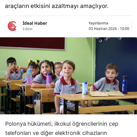
araçların etkisini azaltmayı amaçlıyor.
Bilecik
Bingöl
İdeal Haber
Yayınlanma
03 Haziran 2026 - 10:00
Editör
Bitlis
Bolu
Burdur
Bursa
Çanakkale
Çankırı
Çorum
Denizli
Polonya hükümeti, ilkokul öğrencilerinin cep
Diyarbakır
telefonları ve diğer elektronik cihazların