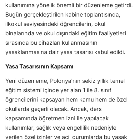
kullanımına yönelik önemli bir düzenleme getirdi.
Edirne
Bugün gerçekleştirilen kabine toplantısında,
Elazığ
ilkokul seviyesindeki öğrencilerin, okul
binalarında ve okul dışındaki eğitim faaliyetleri
Erzincan
sırasında bu cihazları kullanmasının
Erzurum
yasaklanmasına dair yasa tasarısı kabul edildi.
Eskişehir
Yasa Tasarısının Kapsamı
Gaziantep
Yeni düzenleme, Polonya'nın sekiz yıllık temel
Giresun
eğitim sistemi içinde yer alan 1 ile 8. sınıf
Gümüşhane
öğrencilerini kapsayan hem kamu hem de özel
okullarda geçerli olacak. Ancak, ders
Hakkari
kapsamında öğretmen izni ile yapılacak
Hatay
kullanımlar, sağlık veya engellilik nedeniyle
Isparta
verilen özel izinler ve acil durumlarda bu yasak