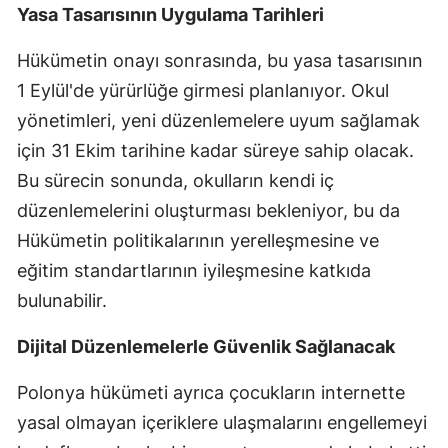
Yasa Tasarısının Uygulama Tarihleri
Samsun
Hükümetin onayı sonrasında, bu yasa tasarısının
Siirt
1 Eylül'de yürürlüğe girmesi planlanıyor. Okul
Sinop
yönetimleri, yeni düzenlemelere uyum sağlamak
için 31 Ekim tarihine kadar süreye sahip olacak.
Sivas
Bu sürecin sonunda, okulların kendi iç
Tekirdağ
düzenlemelerini oluşturması bekleniyor, bu da
Tokat
Hükümetin politikalarının yerelleşmesine ve
eğitim standartlarının iyileşmesine katkıda
Trabzon
bulunabilir.
Tunceli
Dijital Düzenlemelerle Güvenlik Sağlanacak
Şanlıurfa
Polonya hükümeti ayrıca çocukların internette
Uşak
yasal olmayan içeriklere ulaşmalarını engellemeyi
Van