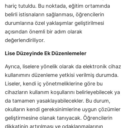
hariç tutuldu. Bu noktada, eğitim ortamında
Mersin
belirli istisnaların sağlanması, öğrencilerin
İstanbul
durumlarına özel yaklaşımlar geliştirilmesi
açısından önemli bir adım olarak
İzmir
değerlendiriliyor.
Kars
Lise Düzeyinde Ek Düzenlemeler
Kastamonu
Ayrıca, liselere yönelik olarak da elektronik cihaz
Kayseri
kullanımını düzenleme yetkisi verilmiş durumda.
Kırklareli
Liseler, kendi iç yönetmeliklerine göre bu
Kırşehir
cihazların kullanım koşullarını belirleyebilecek ya
da tamamen yasaklayabilecekler. Bu durum,
Kocaeli
okulların kendi gereksinimlerine uygun çözümler
Konya
geliştirmesine olanak tanıyacak. Öğrencilerin
Kütahya
dikkatinin artırılması ve odaklanmalarının