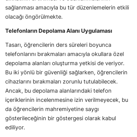
sağlanması amacıyla bu tür düzenlemelerin etkili
Malatya
olacağı öngörülmekte.
Manisa
Telefonların Depolama Alanı Uygulaması
Kahramanmaraş
Tasarı, öğrencilerin ders süreleri boyunca
Mardin
telefonlarını bırakmaları amacıyla okullara özel
Muğla
depolama alanları oluşturma yetkisi de veriyor.
Bu iki yönlü bir güvenliği sağlarken, öğrencilerin
Muş
cihazlarını bırakmaları zorunlu tutulabilecek.
Nevşehir
Ancak, bu depolama alanlarındaki telefon
Niğde
içeriklerinin incelenmesine izin verilmeyecek, bu
da öğrencilerin mahremiyetine saygı
Ordu
gösterileceğinin bir göstergesi olarak kabul
Rize
ediliyor.
Sakarya