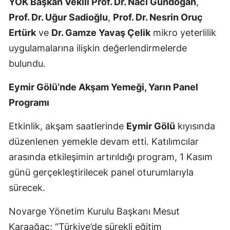
YÖK Başkan Vekili Prof. Dr. Naci Gündoğan
,
Prof. Dr. Uğur Sadioğlu
,
Prof. Dr. Nesrin Oruç
Yalova
Ertürk
ve
Dr. Gamze Yavaş Çelik
mikro yeterlilik
Karabük
uygulamalarına ilişkin değerlendirmelerde
Kilis
bulundu.
Osmaniye
Eymir Gölü’nde Akşam Yemeği, Yarın Panel
Programı
Düzce
Etkinlik, akşam saatlerinde
Eymir Gölü
kıyısında
düzenlenen yemekle devam etti. Katılımcılar
arasında etkileşimin artırıldığı program, 1 Kasım
günü gerçekleştirilecek panel oturumlarıyla
sürecek.
Novarge Yönetim Kurulu Başkanı Mesut
Karaağaç; “Türkiye’de sürekli eğitim