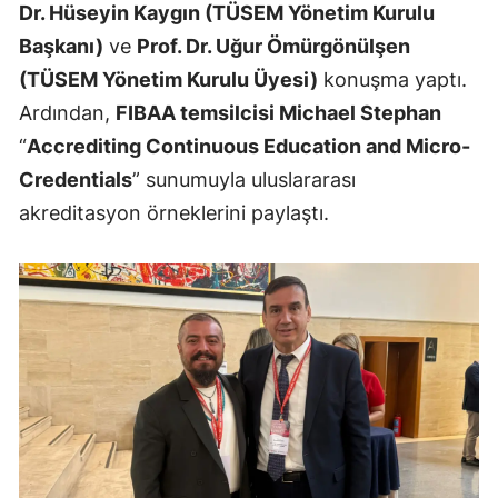
Dr. Hüseyin Kaygın (TÜSEM Yönetim Kurulu
Samsun
Başkanı)
ve
Prof. Dr. Uğur Ömürgönülşen
(TÜSEM Yönetim Kurulu Üyesi)
konuşma yaptı.
Siirt
Ardından,
FIBAA temsilcisi Michael Stephan
Sinop
“
Accrediting Continuous Education and Micro-
Sivas
Credentials
” sunumuyla uluslararası
akreditasyon örneklerini paylaştı.
Tekirdağ
Tokat
Trabzon
Tunceli
Şanlıurfa
Uşak
Van