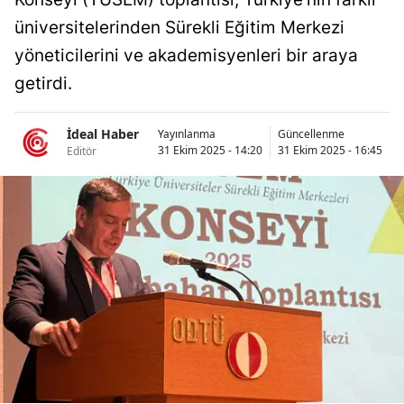
Bilecik
üniversitelerinden Sürekli Eğitim Merkezi
yöneticilerini ve akademisyenleri bir araya
Bingöl
getirdi.
Bitlis
Bolu
İdeal Haber
Yayınlanma
Güncellenme
31 Ekim 2025 - 14:20
31 Ekim 2025 - 16:45
Editör
Burdur
Bursa
Çanakkale
Çankırı
Çorum
Denizli
Diyarbakır