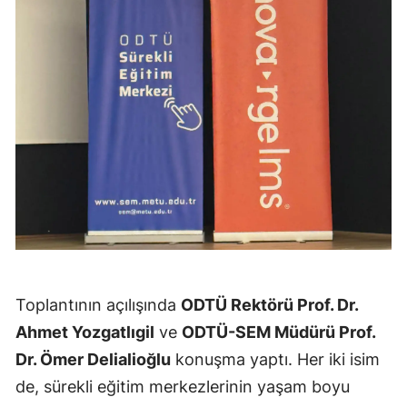
Mersin
İstanbul
İzmir
Kars
Kastamonu
Kayseri
Kırklareli
Kırşehir
Toplantının açılışında
ODTÜ Rektörü Prof. Dr.
Kocaeli
Ahmet Yozgatlıgil
ve
ODTÜ-SEM Müdürü Prof.
Dr. Ömer Delialioğlu
konuşma yaptı. Her iki isim
Konya
de, sürekli eğitim merkezlerinin yaşam boyu
Kütahya