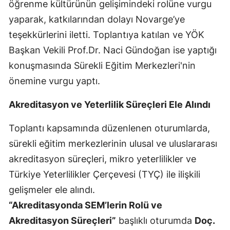
öğrenme kültürünün gelişimindeki rolüne vurgu
Malatya
yaparak, katkılarından dolayı Novarge’ye
teşekkürlerini iletti. Toplantıya katılan ve YÖK
Manisa
Başkan Vekili Prof.Dr. Naci Gündoğan ise yaptığı
Kahramanmaraş
konuşmasında Sürekli Eğitim Merkezleri'nin
Mardin
önemine vurgu yaptı.
Muğla
Akreditasyon ve Yeterlilik Süreçleri Ele Alındı
Muş
Toplantı kapsamında düzenlenen oturumlarda,
Nevşehir
sürekli eğitim merkezlerinin ulusal ve uluslararası
akreditasyon süreçleri, mikro yeterlilikler ve
Niğde
Türkiye Yeterlilikler Çerçevesi (TYÇ) ile ilişkili
Ordu
gelişmeler ele alındı.
“Akreditasyonda SEM’lerin Rolü ve
Rize
Akreditasyon Süreçleri”
başlıklı oturumda
Doç.
Sakarya