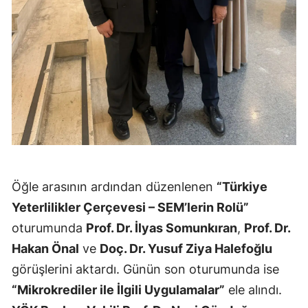
Yozgat
Zonguldak
Aksaray
Bayburt
Karaman
Kırıkkale
Öğle arasının ardından düzenlenen
“Türkiye
Batman
Yeterlilikler Çerçevesi – SEM’lerin Rolü”
Şırnak
oturumunda
Prof. Dr. İlyas Somunkıran
,
Prof. Dr.
Hakan Önal
ve
Doç. Dr. Yusuf Ziya Halefoğlu
Bartın
görüşlerini aktardı. Günün son oturumunda ise
Ardahan
“Mikrokrediler ile İlgili Uygulamalar”
ele alındı.
Iğdır