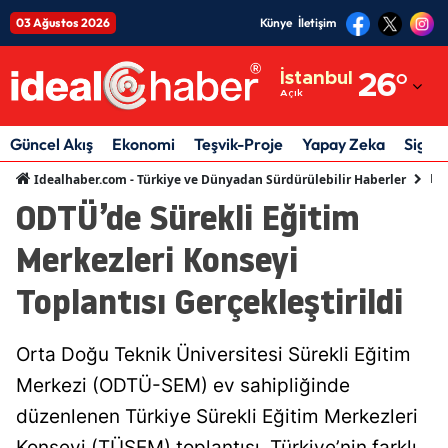
03 Ağustos 2026
Künye
İletişim
Adana
İstanbul
26
°
Açık
Adıyaman
Afyonkarahisar
Güncel Akış
Ekonomi
Teşvik-Proje
Yapay Zeka
Sigor
Eği
Idealhaber.com - Türkiye ve Dünyadan Sürdürülebilir Haberler
Ağrı
ODTÜ’de Sürekli Eğitim
Amasya
Merkezleri Konseyi
Ankara
Toplantısı Gerçekleştirildi
Antalya
Artvin
Orta Doğu Teknik Üniversitesi Sürekli Eğitim
Merkezi (ODTÜ-SEM) ev sahipliğinde
Aydın
düzenlenen Türkiye Sürekli Eğitim Merkezleri
Balıkesir
Konseyi (TÜSEM) toplantısı, Türkiye’nin farklı