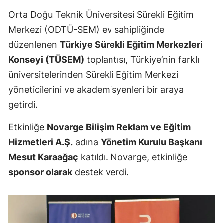
Edirne
Orta Doğu Teknik Üniversitesi Sürekli Eğitim
Merkezi (ODTÜ-SEM) ev sahipliğinde
Elazığ
düzenlenen
Türkiye Sürekli Eğitim Merkezleri
Erzincan
Konseyi (TÜSEM)
toplantısı, Türkiye’nin farklı
Erzurum
üniversitelerinden Sürekli Eğitim Merkezi
yöneticilerini ve akademisyenleri bir araya
Eskişehir
getirdi.
Gaziantep
Etkinliğe
Novarge Bilişim Reklam ve Eğitim
Giresun
Hizmetleri A.Ş.
adına
Yönetim Kurulu Başkanı
Gümüşhane
Mesut Karaağaç
katıldı. Novarge, etkinliğe
sponsor olarak
destek verdi.
Hakkari
Hatay
Isparta