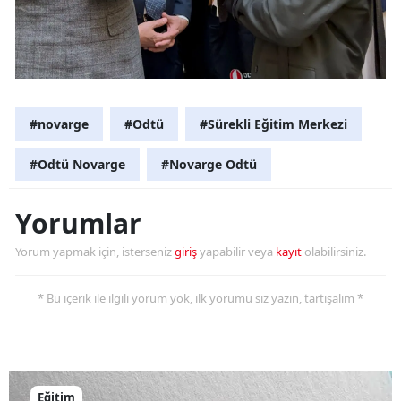
#novarge
#Odtü
#Sürekli Eğitim Merkezi
#Odtü Novarge
#Novarge Odtü
Yorumlar
Yorum yapmak için, isterseniz
giriş
yapabilir veya
kayıt
olabilirsiniz.
* Bu içerik ile ilgili yorum yok, ilk yorumu siz yazın, tartışalım *
Eğitim