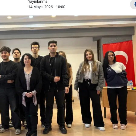
Yayınlanma
Bilecik
14 Mayıs 2026 - 10:00
Bingöl
Bitlis
Bolu
Burdur
Bursa
Çanakkale
Çankırı
Çorum
Denizli
Diyarbakır