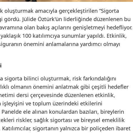
Edirne
lık oluşturmak amacıyla gerçekleştirilen “Sigorta
gi gördü. Jülide Öztürk'ün liderliğinde düzenlenen bu
Elazığ
kavramına olan bakış açılarını genişletmeyi hedefliyor.
Erzincan
 yaklaşık 100 katılımcıya sunumlar yapıldı. Etkinlik,
siguranın önemini anlamalarına yardımcı olmayı
Erzurum
Eskişehir
i
Gaziantep
 sigorta bilinci oluşturmak, risk farkındalığını
Giresun
rlıklı olmanın önemini anlatmak gibi çeşitli hedefler
Gümüşhane
netimi dersi çerçevesinde düzenlenen etkinlik,
 işleyişini ve toplum üzerindeki etkilerini
Hakkari
Panelde ele alınan konulardan bazıları, bireylerin
Hatay
leri riskler, sağlık sigortası ve bireysel emeklilik
 Katılımcılar, sigortanın yalnızca bir poliçeden ibaret
Isparta