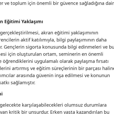
er ve toplum için önemli bir güvence sağladığına dair
Mersin
İstanbul
n Eğitimi Yaklaşımı
İzmir
gerçekleştirilmesi, akran eğitimi yaklaşımının
Kars
encilerin aktif katılımıyla, bilgi paylaşımının daha
r. Gençlerin sigorta konusunda bilgi edinmeleri ve b
Kastamonu
lmesi için oluşturulan ortam, seminerin en önemli
Kayseri
de öğrendiklerini uygulamalı olarak paylaşma fırsatı
lerini artırmış ve eğitim süreçlerinin bir parçası halin
Kırklareli
tılımcılar arasında güvenin inşa edilmesi ve konunun
Kırşehir
atkı sağlamıştır.
Kocaeli
mi
Konya
in gelecekte karşılaşabilecekleri olumsuz durumlara
Kütahya
layan kritik bir unsurdur. Erken yaşta kazandırılan bu