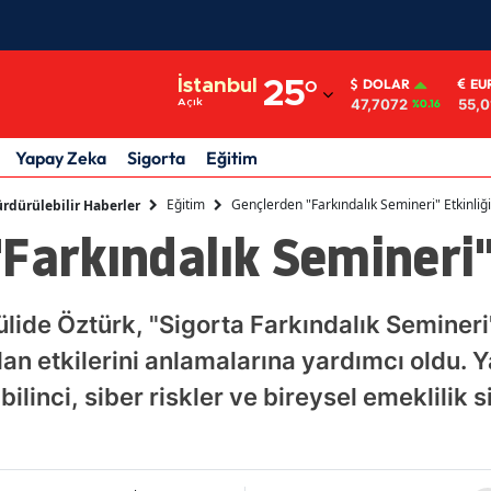
Adana
İstanbul
25
°
DOLAR
EU
47,7072
55,
Açık
%0.16
Adıyaman
Afyonkarahisar
Yapay Zeka
Sigorta
Eğitim
Ağrı
Eğitim
Gençlerden "Farkındalık Semineri" Etkinliği
rdürülebilir Haberler
Farkındalık Semineri" 
Amasya
Ankara
lide Öztürk, "Sigorta Farkındalık Semineri"
Antalya
an etkilerini anlamalarına yardımcı oldu. 
Artvin
bilinci, siber riskler ve bireysel emeklilik s
Aydın
Balıkesir