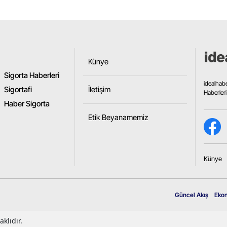
Samsun
Siirt
Sinop
Künye
Sigorta Haberleri
Sivas
idealhab
Sigortafi
İletişim
Haberleri
Tekirdağ
Haber Sigorta
Etik Beyanamemiz
Tokat
Trabzon
Künye
Tunceli
Şanlıurfa
Güncel Akış
Eko
Uşak
klıdır.
Van