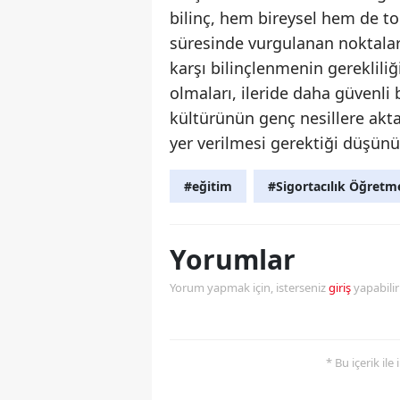
bilinç, hem bireysel hem de to
süresinde vurgulanan noktalarda
karşı bilinçlenmenin gerekliliğ
olmaları, ileride daha güvenli
kültürünün genç nesillere akta
yer verilmesi gerektiği düşünü
#eğitim
#Sigortacılık Öğretm
Yorumlar
Yorum yapmak için, isterseniz
giriş
yapabili
* Bu içerik ile