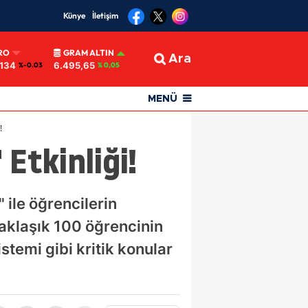
Künye
İletişim
RO
GRAM ALTIN
Ara
0134
6.495,65
%-0.03
% 0,05
MENÜ
!
Etkinliği!
 ile öğrencilerin
Yaklaşık 100 öğrencinin
istemi gibi kritik konular