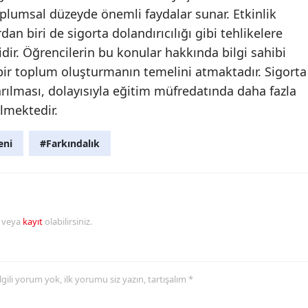
plumsal düzeyde önemli faydalar sunar. Etkinlik
Malatya
n biri de sigorta dolandırıcılığı gibi tehlikelere
Manisa
idir. Öğrencilerin bu konular hakkında bilgi sahibi
 bir toplum oluşturmanın temelini atmaktadır. Sigorta
Kahramanmaraş
rılması, dolayısıyla eğitim müfredatında daha fazla
Mardin
lmektedir.
Muğla
eni
#Farkındalık
Muş
Nevşehir
Niğde
r veya
kayıt
olabilirsiniz.
Ordu
Rize
 ilgili yorum yok, ilk yorumu siz yazın, tartışalım *
Sakarya