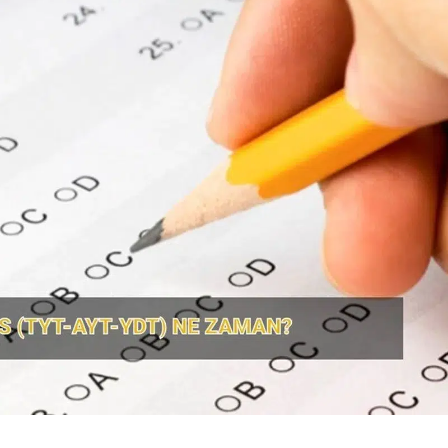
Bilecik
Bingöl
Bitlis
Bolu
Burdur
Bursa
Çanakkale
Çankırı
Çorum
Denizli
Diyarbakır