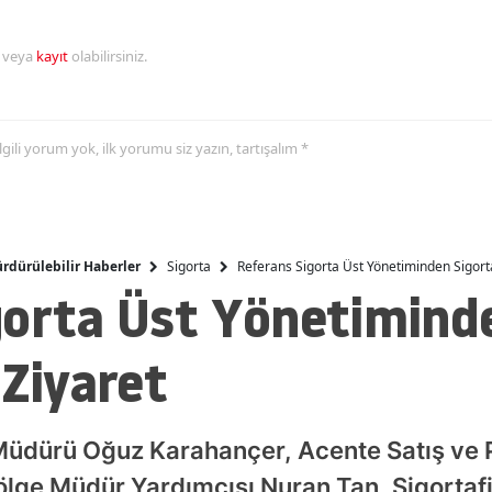
Malatya
r veya
kayıt
olabilirsiniz.
Manisa
Kahramanmaraş
 ilgili yorum yok, ilk yorumu siz yazın, tartışalım *
Mardin
Muğla
Muş
Sigorta
Referans Sigorta Üst Yönetiminden Sigorta
rdürülebilir Haberler
gorta Üst Yönetimind
Nevşehir
Niğde
 Ziyaret
Ordu
Rize
Müdürü Oğuz Karahançer, Acente Satış ve 
lge Müdür Yardımcısı Nuran Tan, Sigortafi'
Sakarya