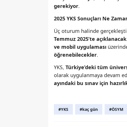
gerekiyor
.
2025 YKS Sonuçları Ne Zama
Üç oturum halinde gerçekleşti
Temmuz 2025’te açıklanacak
ve mobil uygulaması
üzerin
öğrenebilecekler
.
YKS,
Türkiye’deki tüm ünivers
olarak uygulanmaya devam ediy
ayındaki bu sınav için hazırl
#YKS
#kaç gün
#ÖSYM