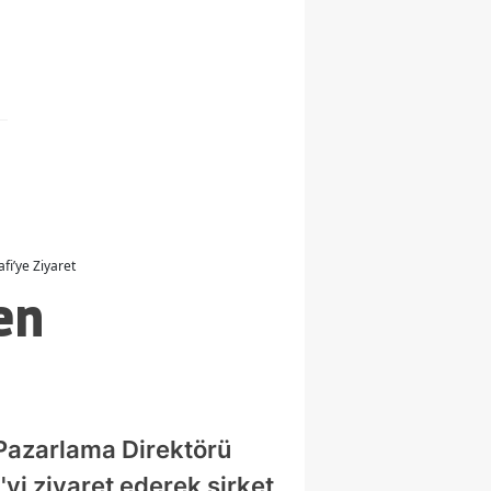
fi’ye Ziyaret
en
Pazarlama Direktörü
yi ziyaret ederek şirket