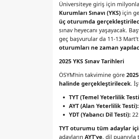
Üniversiteye giriş için milyonl
Kurumları Sınavı (YKS)
için g
üç oturumda gerçekleştirile
sınav heyecanı yaşayacak. Başvu
geç başvurular da 11-13 Mart’
oturumları ne zaman yapıla
2025 YKS Sınav Tarihleri
ÖSYM’nin takvimine göre
2025
halinde gerçekleştirilecek
. İ
TYT (Temel Yeterlilik Testi
AYT (Alan Yeterlilik Testi):
YDT (Yabancı Dil Testi):
22 
TYT oturumu tüm adaylar iç
adayların
AYT’ye
, dil puanıyla