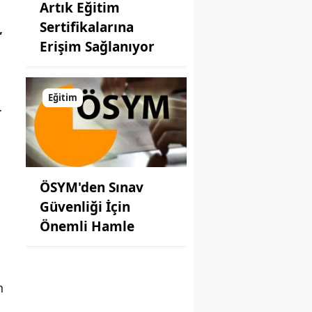
Artık Eğitim
Sertifikalarına
,
Erişim Sağlanıyor
Eğitim
…
ÖSYM'den Sınav
Güvenliği İçin
Önemli Hamle
n