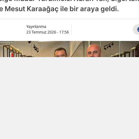
e Mesut Karaağaç ile bir araya geldi.
Samsun
Siirt
Yayınlanma
23 Temmuz 2026 - 17:56
Sinop
Sivas
Tekirdağ
Tokat
Trabzon
Tunceli
Şanlıurfa
Uşak
Van