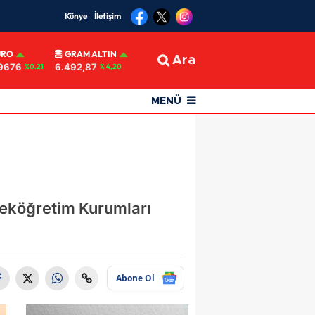
Künye
İletişim
URO
GRAM ALTIN
Ara
9676
6.492,87
%0.21
% 4,20
MENÜ
seköğretim Kurumları
Abone Ol