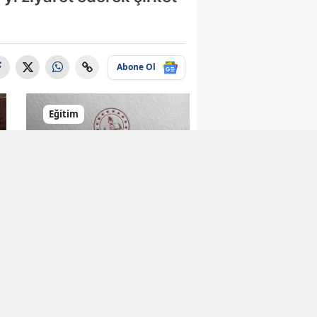
Abone Ol
Eğitim
Öğrenciler için Yeni
Akademik Dergi
Yayın Hayatına
Girdi
Eğitim