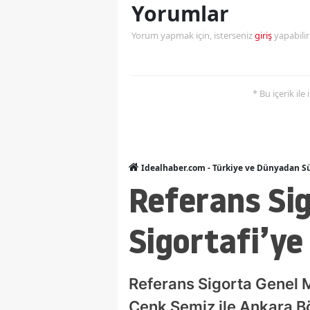
Yorumlar
Yorum yapmak için, isterseniz
giriş
yapabili
* Bu içerik ile
Idealhaber.com - Türkiye ve Dünyadan Sü
Referans Si
Sigortafi’ye
Referans Sigorta Genel 
Cenk Semiz ile Ankara Bö