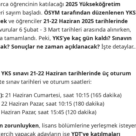
arca öğrencinin katılacağı
2025 Yükseköğretim
Edirne
eri sayım başladı.
ÖSYM tarafından düzenlenen YKS
Elazığ
cek
ve öğrenciler
21-22 Haziran 2025 tarihlerinde
rular 6 Şubat - 3 Mart tarihleri arasında alınırken,
Erzincan
ta tamamlandı. Peki,
YKS’ye kaç gün kaldı? Sınavın
Erzurum
cak? Sonuçlar ne zaman açıklanacak?
İşte detaylar
Eskişehir
Gaziantep
 YKS sınavı 21-22 Haziran tarihlerinde üç oturum
şte sınav tarihleri ve oturum saatleri:
Giresun
):
21 Haziran Cumartesi, saat 10:15 (165 dakika)
Gümüşhane
22 Haziran Pazar, saat 10:15 (180 dakika)
Hakkari
Haziran Pazar, saat 15:45 (120 dakika)
Hatay
in zorunluyken
, lisans bölümlerine yerleşmek isteye
Isparta
 tercih yapacak adayların ise
YDT’ye katılmaları