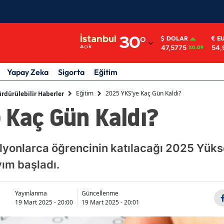
Adana
İstanbul
30
°
DOLAR
E
47,5775
54,
Açık
%0.09
Adıyaman
Afyonkarahisar
Yapay Zeka
Sigorta
Eğitim
Ağrı
Eğitim
2025 YKS’ye Kaç Gün Kaldı?
rdürülebilir Haberler
 Kaç Gün Kaldı?
Amasya
Ankara
milyonlarca öğrencinin katılacağı 2025 Yük
Antalya
yım başladı.
Artvin
Yayınlanma
Güncellenme
Aydın
19 Mart 2025 - 20:00
19 Mart 2025 - 20:01
Balıkesir