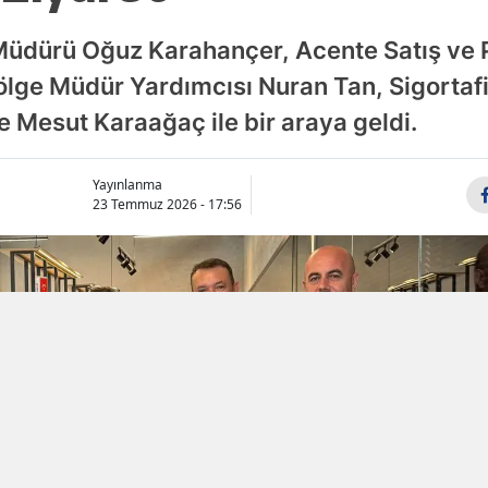
Samsun
Müdürü Oğuz Karahançer, Acente Satış ve 
Siirt
lge Müdür Yardımcısı Nuran Tan, Sigortafi'
e Mesut Karaağaç ile bir araya geldi.
Sinop
Sivas
Yayınlanma
23 Temmuz 2026 - 17:56
Tekirdağ
Tokat
Trabzon
Tunceli
Şanlıurfa
Uşak
Van