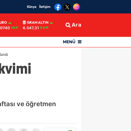
Künye
İletişim
URO
GRAM ALTIN
Ara
,0740
6.547,31
%0.11
% 0,79
MENÜ
landı
kvimi
 haftası ve öğretmen