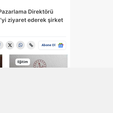
Pazarlama Direktörü
yi ziyaret ederek şirket
Abone Ol
Eğitim
Öğrenciler için Yeni
Akademik Dergi
Yayın Hayatına