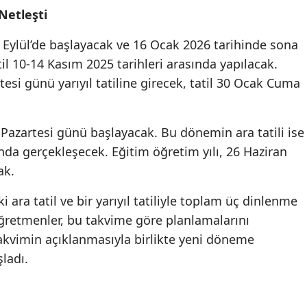
Netleşti
Mersin
 Eylül’de başlayacak ve 16 Ocak 2026 tarihinde sona
İstanbul
il 10-14 Kasım 2025 tarihleri arasında yapılacak.
İzmir
esi günü yarıyıl tatiline girecek, tatil 30 Ocak Cuma
Kars
Pazartesi günü başlayacak. Bu dönemin ara tatili ise
Kastamonu
ında gerçekleşecek. Eğitim öğretim yılı, 26 Haziran
Kayseri
ak.
Kırklareli
i ara tatil ve bir yarıyıl tatiliyle toplam üç dinlenme
Kırşehir
öğretmenler, bu takvime göre planlamalarını
takvimin açıklanmasıyla birlikte yeni döneme
Kocaeli
şladı.
Konya
Kütahya