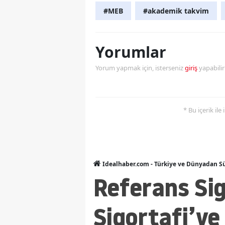
#MEB
#akademik takvim
Yorumlar
Yorum yapmak için, isterseniz
giriş
yapabili
* Bu içerik ile
Idealhaber.com - Türkiye ve Dünyadan Sü
Referans Si
Sigortafi’ye