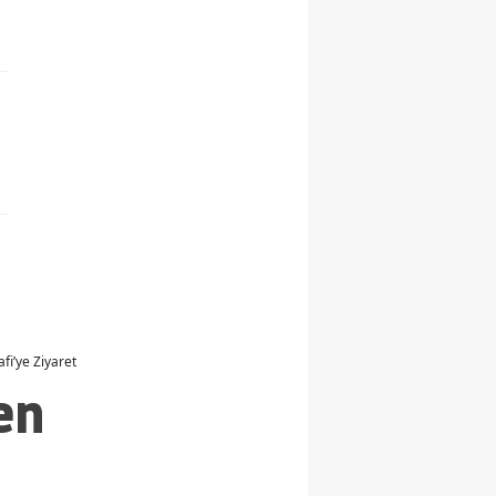
fi’ye Ziyaret
en