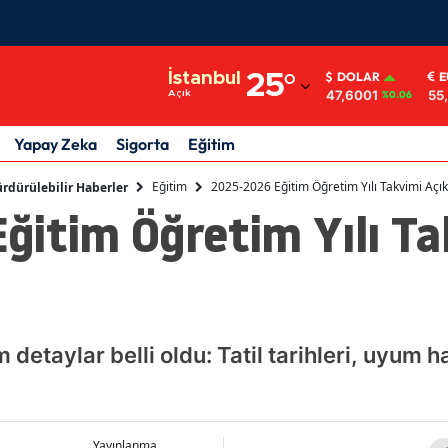
Adana
İstanbul
25
°
DOLAR
E
47,6001
55
Açık
%0.06
Adıyaman
Afyonkarahisar
Yapay Zeka
Sigorta
Eğitim
Ağrı
Eğitim
2025-2026 Eğitim Öğretim Yılı Takvimi Açık
rdürülebilir Haberler
ğitim Öğretim Yılı Ta
Amasya
Ankara
Antalya
Artvin
m detaylar belli oldu: Tatil tarihleri, uyum
Aydın
Balıkesir
Yayınlanma