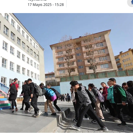
17 Mayıs 2025 - 15:28
Bilecik
Bingöl
Bitlis
Bolu
Burdur
Bursa
Çanakkale
Çankırı
Çorum
Denizli
Diyarbakır