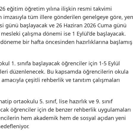
Edirne
26 eğitim öğretim yılına ilişkin resmi takvimi
n imzasıyla tüm illere gönderilen genelgeye göre, yen
Elazığ
rtesi günü başlayacak ve 26 Haziran 2026 Cuma günü
Erzincan
 mesleki çalışma dönemi ise 1 Eylül’de başlayacak.
 döneme bir hafta öncesinden hazırlıklarına başlamış
Erzurum
Eskişehir
kul 1. sınıfa başlayacak öğrenciler için 1-5 Eylül
Gaziantep
mleri düzenlenecek. Bu kapsamda öğrencilerin okula
amacıyla çeşitli rehberlik ve tanıtım çalışmaları
Giresun
Gümüşhane
tip ortaokulu 5. sınıf, lise hazırlık ve 9. sınıf
Hakkari
acak öğrenciler için de benzer rehberlik uygulamaları
Hatay
ğrencilerin hem akademik hem de sosyal açıdan yeni
edefleniyor.
Isparta