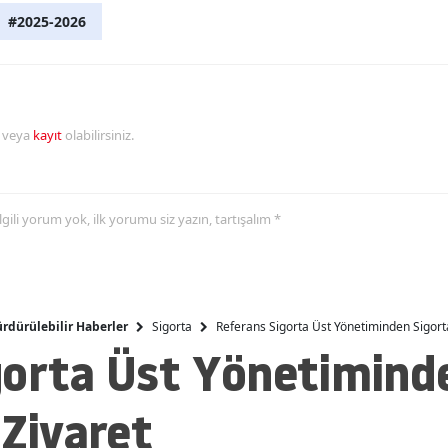
#2025-2026
Malatya
Manisa
Kahramanmaraş
r veya
kayıt
olabilirsiniz.
Mardin
Muğla
 ilgili yorum yok, ilk yorumu siz yazın, tartışalım *
Muş
Nevşehir
Niğde
Sigorta
Referans Sigorta Üst Yönetiminden Sigorta
rdürülebilir Haberler
gorta Üst Yönetimind
Ordu
Rize
 Ziyaret
Sakarya